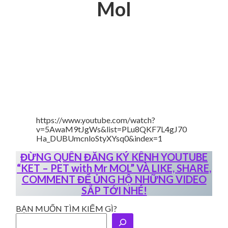
Mol
https://www.youtube.com/watch?
v=5AwaM9tJgWs&list=PLu8QKF7L4gJ70
Ha_DUBUmcnloStyXYsq0&index=1
ĐỪNG QUÊN ĐĂNG KÝ KÊNH YOUTUBE
“KET – PET with Mr MOL” VÀ LIKE, SHARE,
COMMENT ĐỂ ỦNG HỘ NHỮNG VIDEO
SẮP TỚI NHÉ!
BẠN MUỐN TÌM KIẾM GÌ?