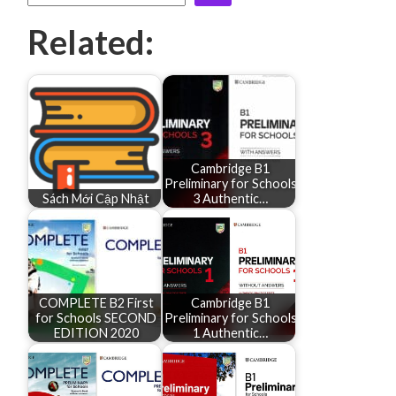
Related:
Cambridge B1
Preliminary for Schools
Sách Mới Cập Nhật
3 Authentic…
COMPLETE B2 First
Cambridge B1
for Schools SECOND
Preliminary for Schools
EDITION 2020
1 Authentic…