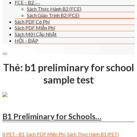
FCE – B2
Sách Thực Hành B2 (FCE)
Sách Giáo Trình B2 (FCE)
Sách PDF Có Phí
Sách PDF Miễn Phí
Sách Mới Cập Nhật
HỎI – ĐÁP
Thẻ:
b1 preliminary for school
sample test
B1 Preliminary for Schools…
0
PET - B1
,
Sách PDF Miễn Phí
,
Sách Thực Hành B1 (PET)