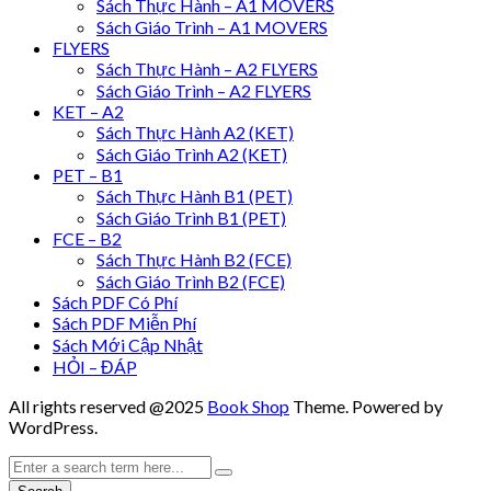
Sách Thực Hành – A1 MOVERS
Sách Giáo Trình – A1 MOVERS
FLYERS
Sách Thực Hành – A2 FLYERS
Sách Giáo Trình – A2 FLYERS
KET – A2
Sách Thực Hành A2 (KET)
Sách Giáo Trình A2 (KET)
PET – B1
Sách Thực Hành B1 (PET)
Sách Giáo Trình B1 (PET)
FCE – B2
Sách Thực Hành B2 (FCE)
Sách Giáo Trình B2 (FCE)
Sách PDF Có Phí
Sách PDF Miễn Phí
Sách Mới Cập Nhật
HỎI – ĐÁP
All rights reserved @2025
Book Shop
Theme. Powered by
WordPress.