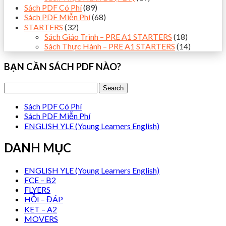
Sách PDF Có Phí
(89)
Sách PDF Miễn Phí
(68)
STARTERS
(32)
Sách Giáo Trình – PRE A1 STARTERS
(18)
Sách Thực Hành – PRE A1 STARTERS
(14)
BẠN CẦN SÁCH PDF NÀO?
Sách PDF Có Phí
Sách PDF Miễn Phí
ENGLISH YLE (Young Learners English)
DANH MỤC
ENGLISH YLE (Young Learners English)
FCE – B2
FLYERS
HỎI – ĐÁP
KET – A2
MOVERS