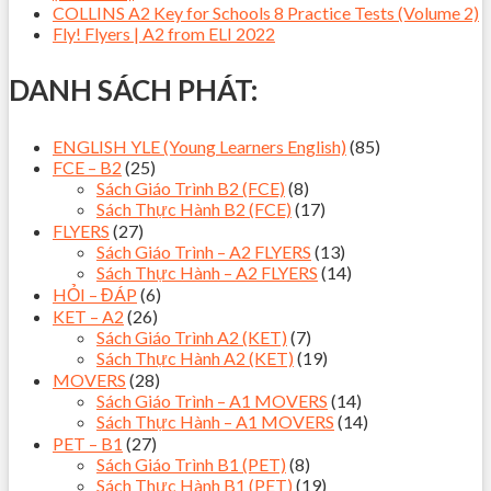
COLLINS A2 Key for Schools 8 Practice Tests (Volume 2)
Fly! Flyers | A2 from ELI 2022
DANH SÁCH PHÁT:
ENGLISH YLE (Young Learners English)
(85)
FCE – B2
(25)
Sách Giáo Trình B2 (FCE)
(8)
Sách Thực Hành B2 (FCE)
(17)
FLYERS
(27)
Sách Giáo Trình – A2 FLYERS
(13)
Sách Thực Hành – A2 FLYERS
(14)
HỎI – ĐÁP
(6)
KET – A2
(26)
Sách Giáo Trình A2 (KET)
(7)
Sách Thực Hành A2 (KET)
(19)
MOVERS
(28)
Sách Giáo Trình – A1 MOVERS
(14)
Sách Thực Hành – A1 MOVERS
(14)
PET – B1
(27)
Sách Giáo Trình B1 (PET)
(8)
Sách Thực Hành B1 (PET)
(19)