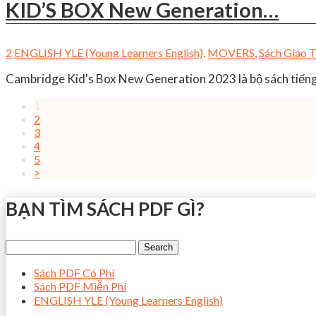
KID’S BOX New Generation…
2
ENGLISH YLE (Young Learners English)
,
MOVERS
,
Sách Giáo 
Cambridge Kid's Box New Generation 2023 là bộ sách tiếng
1
2
3
4
5
>
BẠN TÌM SÁCH PDF GÌ?
Sách PDF Có Phí
Sách PDF Miễn Phí
ENGLISH YLE (Young Learners English)