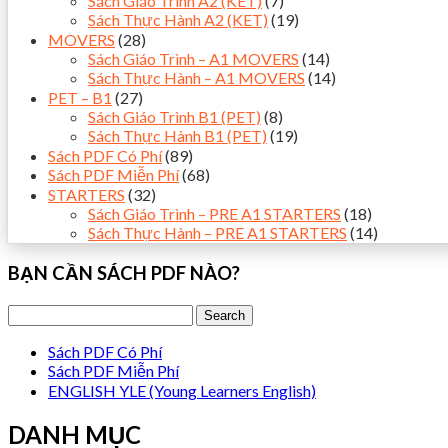
Sách Giáo Trình A2 (KET)
(7)
Sách Thực Hành A2 (KET)
(19)
MOVERS
(28)
Sách Giáo Trình – A1 MOVERS
(14)
Sách Thực Hành – A1 MOVERS
(14)
PET – B1
(27)
Sách Giáo Trình B1 (PET)
(8)
Sách Thực Hành B1 (PET)
(19)
Sách PDF Có Phí
(89)
Sách PDF Miễn Phí
(68)
STARTERS
(32)
Sách Giáo Trình – PRE A1 STARTERS
(18)
Sách Thực Hành – PRE A1 STARTERS
(14)
BẠN CẦN SÁCH PDF NÀO?
Sách PDF Có Phí
Sách PDF Miễn Phí
ENGLISH YLE (Young Learners English)
DANH MỤC