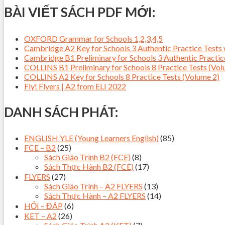
BÀI VIẾT SÁCH PDF MỚI:
OXFORD Grammar for Schools 1,2,3,4,5
Cambridge A2 Key for Schools 3 Authentic Practice Tes
Cambridge B1 Preliminary for Schools 3 Authentic Pract
COLLINS B1 Preliminary for Schools 8 Practice Tests (Vol
COLLINS A2 Key for Schools 8 Practice Tests (Volume 2)
Fly! Flyers | A2 from ELI 2022
DANH SÁCH PHÁT:
ENGLISH YLE (Young Learners English)
(85)
FCE – B2
(25)
Sách Giáo Trình B2 (FCE)
(8)
Sách Thực Hành B2 (FCE)
(17)
FLYERS
(27)
Sách Giáo Trình – A2 FLYERS
(13)
Sách Thực Hành – A2 FLYERS
(14)
HỎI – ĐÁP
(6)
KET – A2
(26)