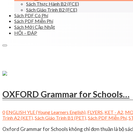
Sách Thực Hành B2 (FCE)
Sách Giáo Trình B2 (FCE)
Sách PDF Có Phí
Sách PDF Miễn Phí
Sách Mới Cập Nhật
HỎI – ĐÁP
OXFORD Grammar for Schools…
0
ENGLISH YLE (Young Learners English)
,
FLYERS
,
KET - A2
,
MO
Trình A2 (KET)
,
Sách Giáo Trình B1 (PET)
,
Sách PDF Miễn Phí
,
S
Oxford Grammar for Schools không chỉ đơn thuần là bộ sác