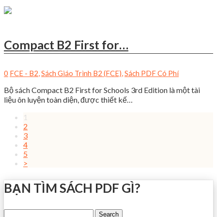
Compact B2 First for…
0
FCE - B2
,
Sách Giáo Trình B2 (FCE)
,
Sách PDF Có Phí
Bộ sách Compact B2 First for Schools 3rd Edition là một tài
liệu ôn luyện toàn diện, được thiết kế…
1
2
3
4
5
>
BẠN TÌM SÁCH PDF GÌ?