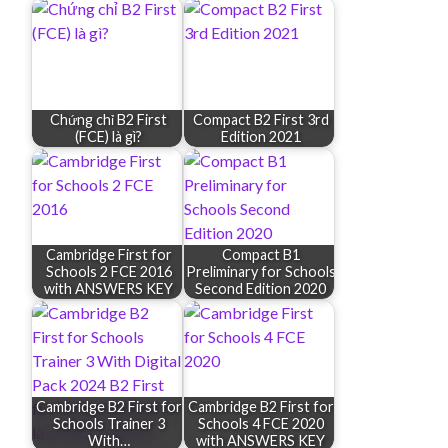
Chứng chỉ B2 First
Compact B2 First 3rd
(FCE) là gì?
Edition 2021
Cambridge First for
Compact B1
Schools 2 FCE 2016
Preliminary for Schools
with ANSWERS KEY
Second Edition 2020
Cambridge B2 First for
Cambridge B2 First for
Schools Trainer 3
Schools 4 FCE 2020
With…
with ANSWERS KEY