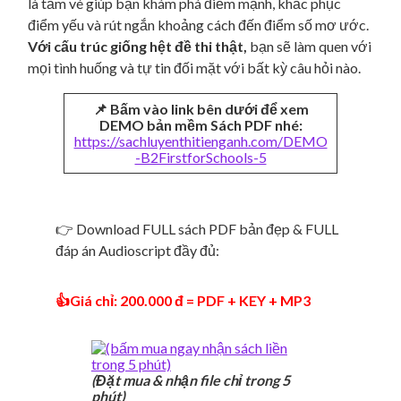
là tấm vé giúp bạn khám phá điểm mạnh, khắc phục
điểm yếu và rút ngắn khoảng cách đến điểm số mơ ước.
Với cấu trúc giống hệt đề thi thật,
bạn sẽ làm quen với
mọi tình huống và tự tin đối mặt với bất kỳ câu hỏi nào.
📌 Bấm vào link bên dưới để xem
DEMO bản mềm Sách PDF nhé:
https://sachluyenthitienganh.com/DEMO
-B2FirstforSchools-5
👉 Download FULL sách PDF bản đẹp & FULL
đáp án Audioscript đầy đủ:
👍Giá chỉ: 200.000 đ = PDF + KEY + MP3
(Đặt mua & nhận file chỉ trong 5
phút)