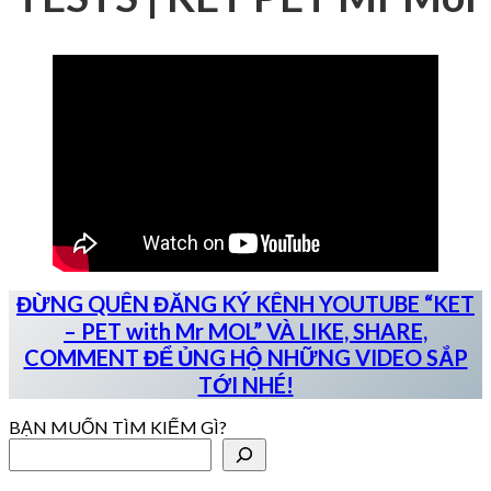
ĐỪNG QUÊN ĐĂNG KÝ KÊNH YOUTUBE “KET
– PET with Mr MOL” VÀ LIKE, SHARE,
COMMENT ĐỂ ỦNG HỘ NHỮNG VIDEO SẮP
TỚI NHÉ!
BẠN MUỐN TÌM KIẾM GÌ?