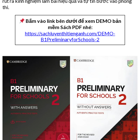
rút ra kinh nghiệm làm bài hiệu quả và tự tin bước vào phòng
thi.
Bấm vào link bên dưới để xem DEMO bản
mềm Sách PDF nhé:
https://sachluyenthitienganh.com/DEMO-
B1PreliminaryforSchools-2