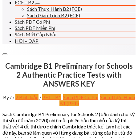
FCE – B2
Sách Thực Hành B2 (FCE)
Sách Giáo Trình B2 (FCE)
Sách PDF Có Phí
Sách PDF Miễn Phí
Sách Mới Cập Nhật
HỎI – ĐÁP
Cambridge B1 Preliminary for Schools
2 Authentic Practice Tests with
ANSWERS KEY
By
/
/
2 Bình luận
/
PET - B1
,
Sách PDF Có Phí
,
Sách Thực Hành
B1 (PET)
Sách Cambridge B1 Preliminary for Schools 2 (bản dành cho kỳ
thi sửa đổi năm 2020) như một phiên bản thu nhỏ của kỳ thi
thật với 4 đề thi được chính Cambridge thiết kế. Làm hết các
đề này, bạn sẽ làm quen với từng dạng bài, từng câu hỏi, từ đó