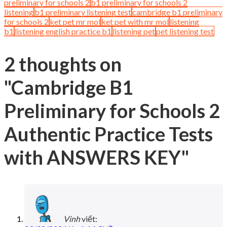
preliminary for schools 2
b1 preliminary for schools 2
listening
b1 preliminary listening test
cambridge b1 preliminary
for schools 2
ket pet mr mol
ket pet with mr mol
listening
b1
listening english practice b1
listening pet
pet listening test
2 thoughts on
"
Cambridge B1
Preliminary for Schools 2
Authentic Practice Tests
with ANSWERS KEY
"
Vinh
viết: