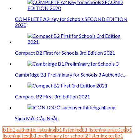
COMPLETE A2 Key for Schools SECOND EDITION
2020
Compact B2 First for Schools 3rd Edition 2021
Cambridge B1 Preliminary for Schools 3 Authentic…
Compact B2 First 3rd Edition 2021
Sách Mới Cập Nhật
b1
b1 authentic listening
b1 listening
b1 listening practice
b1
listening test
b1 preliminary for school 2 listening test
b1