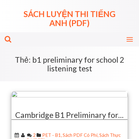
Skip
to
SÁCH LUYỆN THI TIẾNG
content
ANH (PDF)
Thẻ:
b1 preliminary for school 2
listening test
Cambridge B1 Preliminary for…
2
PET - B1
,
Sách PDF Có Phí
,
Sách Thực