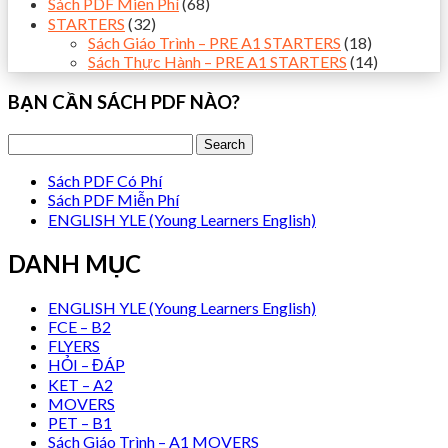
Sách PDF Miễn Phí
(68)
STARTERS
(32)
Sách Giáo Trình – PRE A1 STARTERS
(18)
Sách Thực Hành – PRE A1 STARTERS
(14)
BẠN CẦN SÁCH PDF NÀO?
Sách PDF Có Phí
Sách PDF Miễn Phí
ENGLISH YLE (Young Learners English)
DANH MỤC
ENGLISH YLE (Young Learners English)
FCE – B2
FLYERS
HỎI – ĐÁP
KET – A2
MOVERS
PET – B1
Sách Giáo Trình – A1 MOVERS