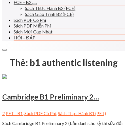
FCE – B2
Sách Thực Hành B2 (FCE)
Sách Giáo Trình B2 (FCE)
Sách PDF Có Phí
Sách PDF Miễn Phí
Sách Mới Cập Nhật
HỎI – ĐÁP
Thẻ:
b1 authentic listening
Cambridge B1 Preliminary 2…
2
PET - B1
,
Sách PDF Có Phí
,
Sách Thực Hành B1 (PET)
Sách Cambridge B1 Preliminary 2 (bản dành cho kỳ thi sửa đổi