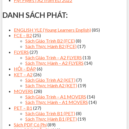
Fly! Flyers | A2 from ELI 2022
DANH SÁCH PHÁT:
ENGLISH YLE (Young Learners English)
(85)
FCE – B2
(25)
Sách Giáo Trình B2 (FCE)
(8)
Sách Thực Hành B2 (FCE)
(17)
FLYERS
(27)
Sách Giáo Trình – A2 FLYERS
(13)
Sách Thực Hành – A2 FLYERS
(14)
HỎI – ĐÁP
(6)
KET – A2
(26)
Sách Giáo Trình A2 (KET)
(7)
Sách Thực Hành A2 (KET)
(19)
MOVERS
(28)
Sách Giáo Trình – A1 MOVERS
(14)
Sách Thực Hành – A1 MOVERS
(14)
PET – B1
(27)
Sách Giáo Trình B1 (PET)
(8)
Sách Thực Hành B1 (PET)
(19)
Sách PDF Có Phí
(89)