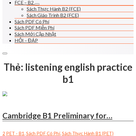
FCE – B2
Sách Thực Hành B2 (FCE)
Sách Giáo Trình B2 (FCE)
Sách PDF Có Phí
Sách PDF Miễn Phí
Sách Mới Cập Nhật
HỎI – ĐÁP
Thẻ:
listening english practice
b1
Cambridge B1 Preliminary for…
2
PET - B1
,
Sách PDF Có Phí
,
Sách Thực Hành B1 (PET)