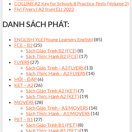
COLLINS A2 Key for Schools 8 Practice Tests (Volume 2)
Fly! Flyers | A2 from ELI 2022
DANH SÁCH PHÁT:
ENGLISH YLE (Young Learners English)
(85)
FCE – B2
(25)
Sách Giáo Trình B2 (FCE)
(8)
Sách Thực Hành B2 (FCE)
(17)
FLYERS
(27)
Sách Giáo Trình – A2 FLYERS
(13)
Sách Thực Hành – A2 FLYERS
(14)
HỎI – ĐÁP
(6)
KET – A2
(26)
Sách Giáo Trình A2 (KET)
(7)
Sách Thực Hành A2 (KET)
(19)
MOVERS
(28)
Sách Giáo Trình – A1 MOVERS
(14)
Sách Thực Hành – A1 MOVERS
(14)
PET – B1
(27)
Sách Giáo Trình B1 (PET)
(8)
Sách Thực Hành B1 (PET)
(19)