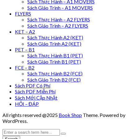
Sách Thực Hành – A1 MOVERS
Sách Giáo Trình – A1 MOVERS
FLYERS
Sách Thực Hành – A2 FLYERS
Sách Giáo Trình – A2 FLYERS
KET – A2
Sách Thực Hành A2 (KET)
Sách Giáo Trình A2 (KET)
PET – B1
Sách Thực Hành B1 (PET)
Sách Giáo Trình B1 (PET)
FCE – B2
Sách Thực Hành B2 (FCE)
Sách Giáo Trình B2 (FCE)
Sách PDF Có Phí
Sách PDF Miễn Phí
Sách Mới Cập Nhật
HỎI – ĐÁP
All rights reserved @2025
Book Shop
Theme. Powered by
WordPress.