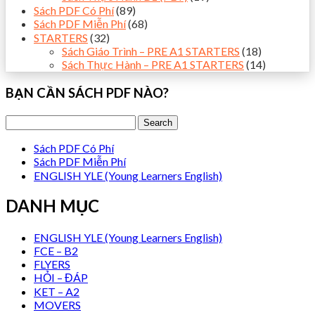
Sách PDF Có Phí
(89)
Sách PDF Miễn Phí
(68)
STARTERS
(32)
Sách Giáo Trình – PRE A1 STARTERS
(18)
Sách Thực Hành – PRE A1 STARTERS
(14)
BẠN CẦN SÁCH PDF NÀO?
Sách PDF Có Phí
Sách PDF Miễn Phí
ENGLISH YLE (Young Learners English)
DANH MỤC
ENGLISH YLE (Young Learners English)
FCE – B2
FLYERS
HỎI – ĐÁP
KET – A2
MOVERS