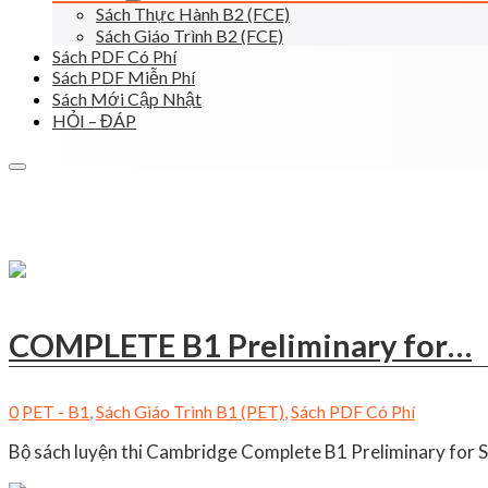
Sách Thực Hành B2 (FCE)
Sách Giáo Trình B2 (FCE)
Sách PDF Có Phí
Sách PDF Miễn Phí
Sách Mới Cập Nhật
HỎI – ĐÁP
COMPLETE B1 Preliminary for…
0
PET - B1
,
Sách Giáo Trình B1 (PET)
,
Sách PDF Có Phí
Bộ sách luyện thi Cambridge Complete B1 Preliminary for Sch