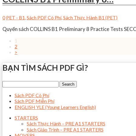
0
PET - B1
,
Sách PDF Có Phí
,
Sách Thực Hành B1 (PET)
Quyển sách COLLINS B1 Preliminary 8 Practice Tests SECO
1
2
>
BẠN TÌM SÁCH PDF GÌ?
Sách PDF Có Phí
Sách PDF Miễn Phí
ENGLISH YLE (Young Learners English)
STARTERS
Sách Thực Hành – PRE A1 STARTERS
Sách Giáo Trình – PRE A1 STARTERS
MOVERS