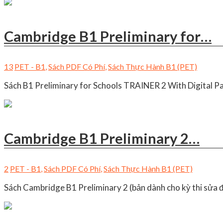
Cambridge B1 Preliminary for…
13
PET - B1
,
Sách PDF Có Phí
,
Sách Thực Hành B1 (PET)
Sách B1 Preliminary for Schools TRAINER 2 With Digital Pa
Cambridge B1 Preliminary 2…
2
PET - B1
,
Sách PDF Có Phí
,
Sách Thực Hành B1 (PET)
Sách Cambridge B1 Preliminary 2 (bản dành cho kỳ thi sửa 