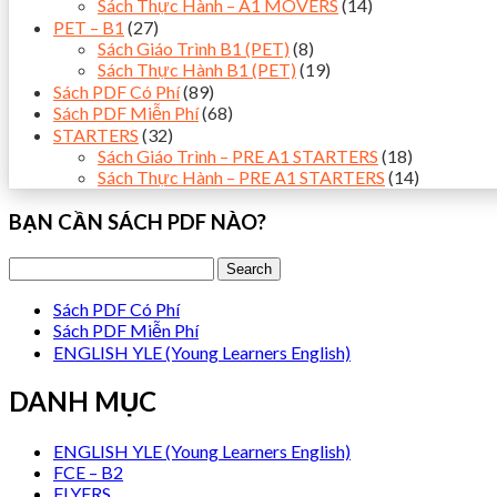
Sách Thực Hành – A1 MOVERS
(14)
PET – B1
(27)
Sách Giáo Trình B1 (PET)
(8)
Sách Thực Hành B1 (PET)
(19)
Sách PDF Có Phí
(89)
Sách PDF Miễn Phí
(68)
STARTERS
(32)
Sách Giáo Trình – PRE A1 STARTERS
(18)
Sách Thực Hành – PRE A1 STARTERS
(14)
BẠN CẦN SÁCH PDF NÀO?
Sách PDF Có Phí
Sách PDF Miễn Phí
ENGLISH YLE (Young Learners English)
DANH MỤC
ENGLISH YLE (Young Learners English)
FCE – B2
FLYERS