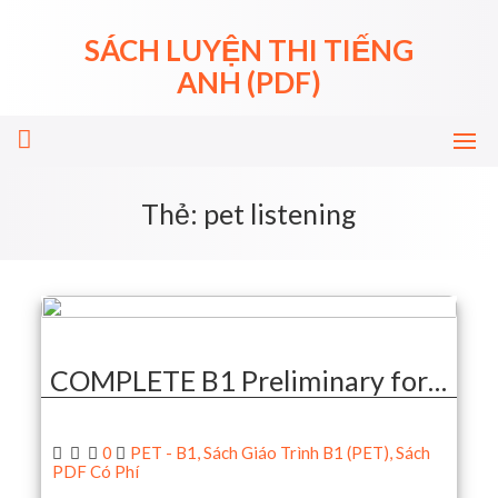
Skip
to
SÁCH LUYỆN THI TIẾNG
content
ANH (PDF)
Thẻ:
pet listening
COMPLETE B1 Preliminary for…
0
PET - B1
,
Sách Giáo Trình B1 (PET)
,
Sách
PDF Có Phí