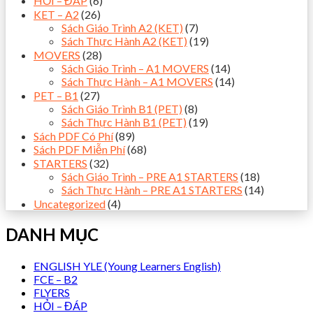
HỎI – ĐÁP
(6)
KET – A2
(26)
Sách Giáo Trình A2 (KET)
(7)
Sách Thực Hành A2 (KET)
(19)
MOVERS
(28)
Sách Giáo Trình – A1 MOVERS
(14)
Sách Thực Hành – A1 MOVERS
(14)
PET – B1
(27)
Sách Giáo Trình B1 (PET)
(8)
Sách Thực Hành B1 (PET)
(19)
Sách PDF Có Phí
(89)
Sách PDF Miễn Phí
(68)
STARTERS
(32)
Sách Giáo Trình – PRE A1 STARTERS
(18)
Sách Thực Hành – PRE A1 STARTERS
(14)
Uncategorized
(4)
DANH MỤC
ENGLISH YLE (Young Learners English)
FCE – B2
FLYERS
HỎI – ĐÁP