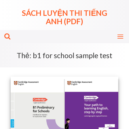
Skip
to
SÁCH LUYỆN THI TIẾNG
content
ANH (PDF)
Thẻ:
b1 for school sample test