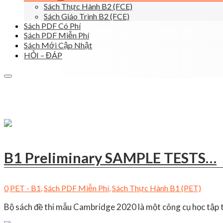
Sách Thực Hành B2 (FCE)
Sách Giáo Trình B2 (FCE)
Sách PDF Có Phí
Sách PDF Miễn Phí
Sách Mới Cập Nhật
HỎI – ĐÁP
B1 Preliminary SAMPLE TESTS…
0
PET - B1
,
Sách PDF Miễn Phí
,
Sách Thực Hành B1 (PET)
Bộ sách đề thi mẫu Cambridge 2020 là một công cụ học tập t