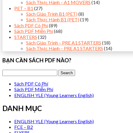
Sách Thực Hành – A1 MOVERS
(14)
PET – B1
(27)
Sách Giáo Trình B1 (PET)
(8)
Sách Thực Hành B1 (PET)
(19)
Sách PDF Có Phí
(89)
Sách PDF Miễn Phí
(68)
STARTERS
(32)
Sách Giáo Trình – PRE A1 STARTERS
(18)
Sách Thực Hành – PRE A1 STARTERS
(14)
BẠN CẦN SÁCH PDF NÀO?
Sách PDF Có Phí
Sách PDF Miễn Phí
ENGLISH YLE (Young Learners English)
DANH MỤC
ENGLISH YLE (Young Learners English)
FCE – B2
FLYERS