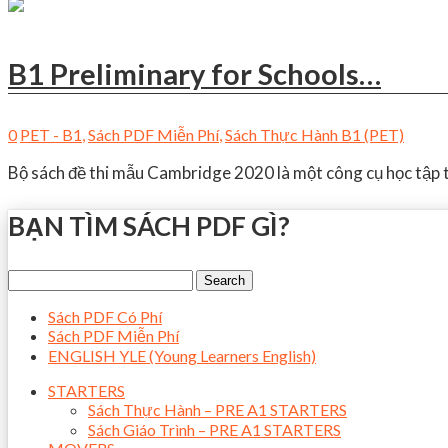
B1 Preliminary for Schools…
0
PET - B1
,
Sách PDF Miễn Phí
,
Sách Thực Hành B1 (PET)
Bộ sách đề thi mẫu Cambridge 2020 là một công cụ học tập t
BẠN TÌM SÁCH PDF GÌ?
Sách PDF Có Phí
Sách PDF Miễn Phí
ENGLISH YLE (Young Learners English)
STARTERS
Sách Thực Hành – PRE A1 STARTERS
Sách Giáo Trình – PRE A1 STARTERS