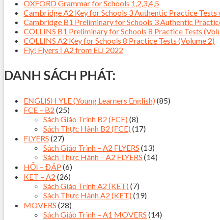
OXFORD Grammar for Schools 1,2,3,4,5
Cambridge A2 Key for Schools 3 Authentic Practice Tes
Cambridge B1 Preliminary for Schools 3 Authentic Pract
COLLINS B1 Preliminary for Schools 8 Practice Tests (Vol
COLLINS A2 Key for Schools 8 Practice Tests (Volume 2)
Fly! Flyers | A2 from ELI 2022
DANH SÁCH PHÁT:
ENGLISH YLE (Young Learners English)
(85)
FCE – B2
(25)
Sách Giáo Trình B2 (FCE)
(8)
Sách Thực Hành B2 (FCE)
(17)
FLYERS
(27)
Sách Giáo Trình – A2 FLYERS
(13)
Sách Thực Hành – A2 FLYERS
(14)
HỎI – ĐÁP
(6)
KET – A2
(26)
Sách Giáo Trình A2 (KET)
(7)
Sách Thực Hành A2 (KET)
(19)
MOVERS
(28)
Sách Giáo Trình – A1 MOVERS
(14)