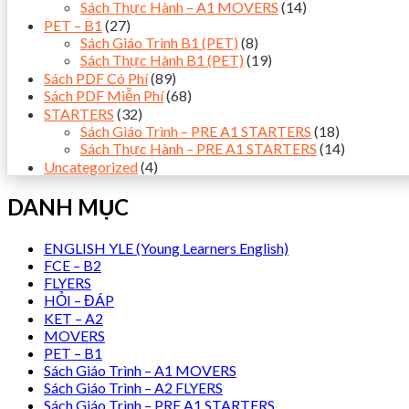
Sách Thực Hành – A1 MOVERS
(14)
PET – B1
(27)
Sách Giáo Trình B1 (PET)
(8)
Sách Thực Hành B1 (PET)
(19)
Sách PDF Có Phí
(89)
Sách PDF Miễn Phí
(68)
STARTERS
(32)
Sách Giáo Trình – PRE A1 STARTERS
(18)
Sách Thực Hành – PRE A1 STARTERS
(14)
Uncategorized
(4)
DANH MỤC
ENGLISH YLE (Young Learners English)
FCE – B2
FLYERS
HỎI – ĐÁP
KET – A2
MOVERS
PET – B1
Sách Giáo Trình – A1 MOVERS
Sách Giáo Trình – A2 FLYERS
Sách Giáo Trình – PRE A1 STARTERS