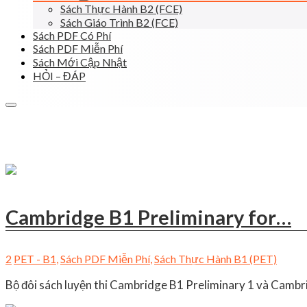
Sách Thực Hành B2 (FCE)
Sách Giáo Trình B2 (FCE)
Sách PDF Có Phí
Sách PDF Miễn Phí
Sách Mới Cập Nhật
HỎI – ĐÁP
Cambridge B1 Preliminary for…
2
PET - B1
,
Sách PDF Miễn Phí
,
Sách Thực Hành B1 (PET)
Bộ đôi sách luyện thi Cambridge B1 Preliminary 1 và Cambr