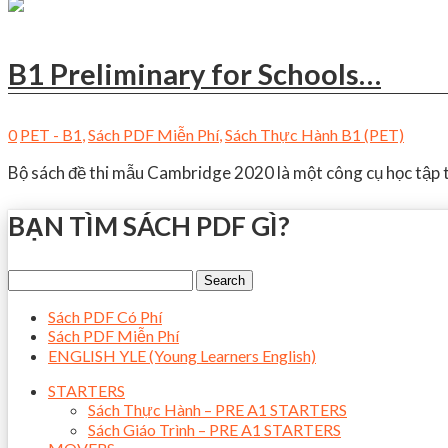
B1 Preliminary for Schools…
0
PET - B1
,
Sách PDF Miễn Phí
,
Sách Thực Hành B1 (PET)
Bộ sách đề thi mẫu Cambridge 2020 là một công cụ học tập t
BẠN TÌM SÁCH PDF GÌ?
Sách PDF Có Phí
Sách PDF Miễn Phí
ENGLISH YLE (Young Learners English)
STARTERS
Sách Thực Hành – PRE A1 STARTERS
Sách Giáo Trình – PRE A1 STARTERS