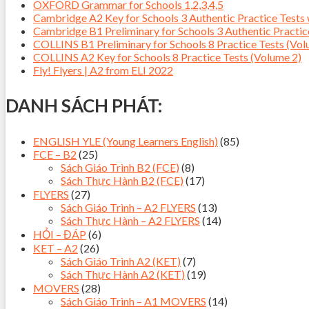
OXFORD Grammar for Schools 1,2,3,4,5
Cambridge A2 Key for Schools 3 Authentic Practice Tes
Cambridge B1 Preliminary for Schools 3 Authentic Pract
COLLINS B1 Preliminary for Schools 8 Practice Tests (Vol
COLLINS A2 Key for Schools 8 Practice Tests (Volume 2)
Fly! Flyers | A2 from ELI 2022
DANH SÁCH PHÁT:
ENGLISH YLE (Young Learners English)
(85)
FCE – B2
(25)
Sách Giáo Trình B2 (FCE)
(8)
Sách Thực Hành B2 (FCE)
(17)
FLYERS
(27)
Sách Giáo Trình – A2 FLYERS
(13)
Sách Thực Hành – A2 FLYERS
(14)
HỎI – ĐÁP
(6)
KET – A2
(26)
Sách Giáo Trình A2 (KET)
(7)
Sách Thực Hành A2 (KET)
(19)
MOVERS
(28)
Sách Giáo Trình – A1 MOVERS
(14)