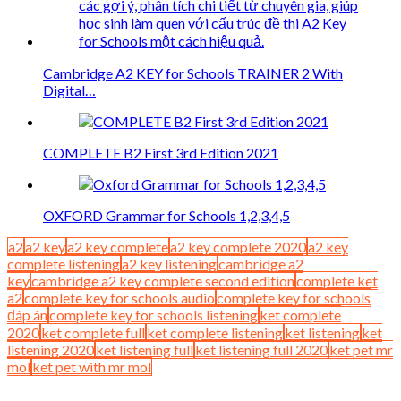
Cambridge A2 KEY for Schools TRAINER 2 With
Digital…
COMPLETE B2 First 3rd Edition 2021
OXFORD Grammar for Schools 1,2,3,4,5
a2
a2 key
a2 key complete
a2 key complete 2020
a2 key
complete listening
a2 key listening
cambridge a2
key
cambridge a2 key complete second edition
complete ket
a2
complete key for schools audio
complete key for schools
đáp án
complete key for schools listening
ket complete
2020
ket complete full
ket complete listening
ket listening
ket
listening 2020
ket listening full
ket listening full 2020
ket pet mr
mol
ket pet with mr mol