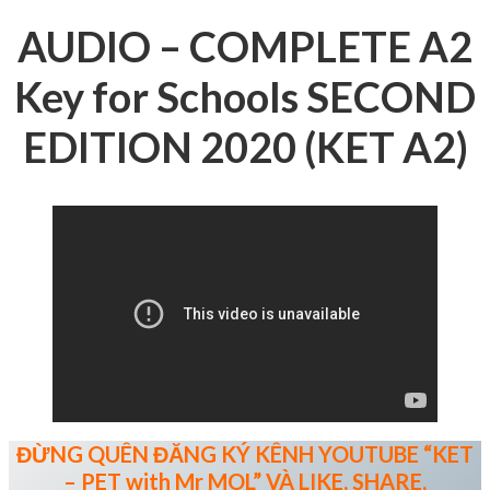
AUDIO – COMPLETE A2
Key for Schools SECOND
EDITION 2020 (KET A2)
ĐỪNG QUÊN ĐĂNG KÝ KÊNH YOUTUBE “KET
– PET with Mr MOL” VÀ LIKE, SHARE,