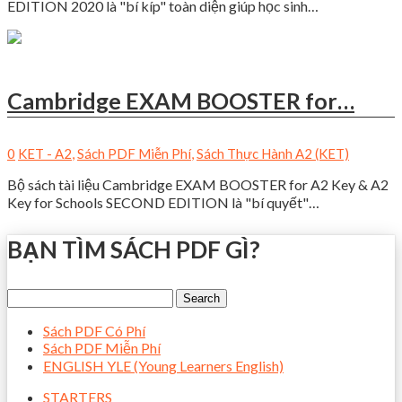
EDITION 2020 là "bí kíp" toàn diện giúp học sinh…
Cambridge EXAM BOOSTER for…
0
KET - A2
,
Sách PDF Miễn Phí
,
Sách Thực Hành A2 (KET)
Bộ sách tài liệu Cambridge EXAM BOOSTER for A2 Key & A2
Key for Schools SECOND EDITION là "bí quyết"…
BẠN TÌM SÁCH PDF GÌ?
Sách PDF Có Phí
Sách PDF Miễn Phí
ENGLISH YLE (Young Learners English)
STARTERS