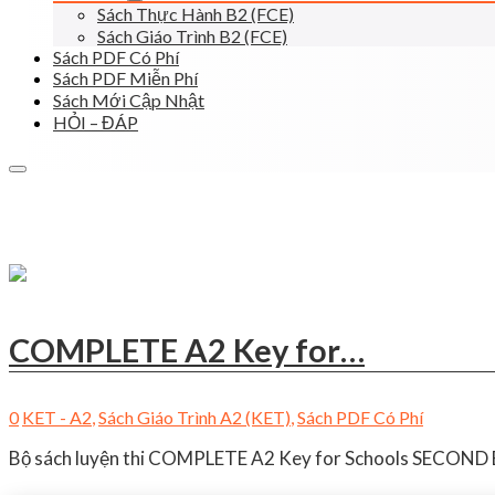
Sách Thực Hành B2 (FCE)
Sách Giáo Trình B2 (FCE)
Sách PDF Có Phí
Sách PDF Miễn Phí
Sách Mới Cập Nhật
HỎI – ĐÁP
COMPLETE A2 Key for…
0
KET - A2
,
Sách Giáo Trình A2 (KET)
,
Sách PDF Có Phí
Bộ sách luyện thi COMPLETE A2 Key for Schools SECOND EDI