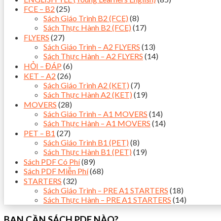
FCE – B2
(25)
Sách Giáo Trình B2 (FCE)
(8)
Sách Thực Hành B2 (FCE)
(17)
FLYERS
(27)
Sách Giáo Trình – A2 FLYERS
(13)
Sách Thực Hành – A2 FLYERS
(14)
HỎI – ĐÁP
(6)
KET – A2
(26)
Sách Giáo Trình A2 (KET)
(7)
Sách Thực Hành A2 (KET)
(19)
MOVERS
(28)
Sách Giáo Trình – A1 MOVERS
(14)
Sách Thực Hành – A1 MOVERS
(14)
PET – B1
(27)
Sách Giáo Trình B1 (PET)
(8)
Sách Thực Hành B1 (PET)
(19)
Sách PDF Có Phí
(89)
Sách PDF Miễn Phí
(68)
STARTERS
(32)
Sách Giáo Trình – PRE A1 STARTERS
(18)
Sách Thực Hành – PRE A1 STARTERS
(14)
BẠN CẦN SÁCH PDF NÀO?