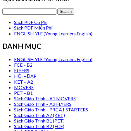
Sách PDF Có Phí
Sách PDF Miễn Phí
ENGLISH YLE (Young Learners English)
DANH MỤC
ENGLISH YLE (Young Learners English)
FCE – B2
FLYERS
HỎI – ĐÁP
KET – A2
MOVERS
PET – B1
Sách Giáo Trình – A1 MOVERS
Sách Giáo Trình – A2 FLYERS
Sách Giáo Trình – PRE A1 STARTERS
Sách Giáo Trình A2 (KET)
Sách Giáo Trình B1 (PET)
Sách Giáo Trình B2 (FCE)