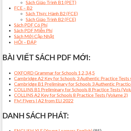
Sách Giáo Trình B1 (PET)
FCE – B2
Sách Thực Hành B2 (FCE)
Sách Giáo Trình B2 (FCE)
Sách PDF Có Phí
Sách PDF Miễn Phí
Sách Mới Cập Nhật
HỎI – ĐÁP
BÀI VIẾT SÁCH PDF MỚI:
OXFORD Grammar for Schools 1,2,3,4,5
Cambridge A2 Key for Schools 3 Authentic Practice Tes
Cambridge B1 Preliminary for Schools 3 Authentic Pract
COLLINS B1 Preliminary for Schools 8 Practice Tests (Vol
COLLINS A2 Key for Schools 8 Practice Tests (Volume 2)
Fly! Flyers | A2 from ELI 2022
DANH SÁCH PHÁT:
ENGLISH YLE (Young Learners English)
(85)