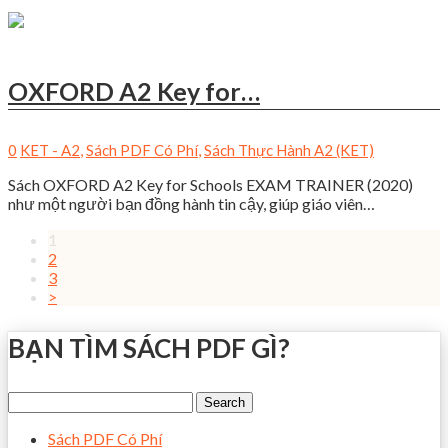
OXFORD A2 Key for…
0
KET - A2
,
Sách PDF Có Phí
,
Sách Thực Hành A2 (KET)
Sách OXFORD A2 Key for Schools EXAM TRAINER (2020)
như một người bạn đồng hành tin cậy, giúp giáo viên…
1
2
3
>
BẠN TÌM SÁCH PDF GÌ?
Sách PDF Có Phí