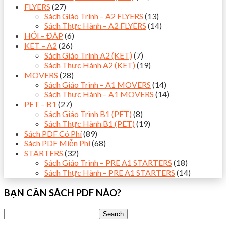
FLYERS
(27)
Sách Giáo Trình – A2 FLYERS
(13)
Sách Thực Hành – A2 FLYERS
(14)
HỎI – ĐÁP
(6)
KET – A2
(26)
Sách Giáo Trình A2 (KET)
(7)
Sách Thực Hành A2 (KET)
(19)
MOVERS
(28)
Sách Giáo Trình – A1 MOVERS
(14)
Sách Thực Hành – A1 MOVERS
(14)
PET – B1
(27)
Sách Giáo Trình B1 (PET)
(8)
Sách Thực Hành B1 (PET)
(19)
Sách PDF Có Phí
(89)
Sách PDF Miễn Phí
(68)
STARTERS
(32)
Sách Giáo Trình – PRE A1 STARTERS
(18)
Sách Thực Hành – PRE A1 STARTERS
(14)
BẠN CẦN SÁCH PDF NÀO?