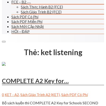
FCE – B2
Sách Thực Hành B2 (FCE)
Sách Giáo Trình B2 (FCE)
Sách PDF Có Phí
Sách PDF Miễn Phí
Sách Mới Cập Nhật
HỎI – ĐÁP
Thẻ:
ket listening
COMPLETE A2 Key for…
0
KET - A2
,
Sách Giáo Trình A2 (KET)
,
Sách PDF Có Phí
Bộ sách luyện thi COMPLETE A2 Key for Schools SECOND