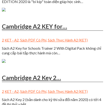
EDITION 2020 là "bí kíp" toàn diện giúp học sinh…
Cambridge A2 KEY for…
2
KET - A2
,
Sách PDF Có Phí
,
Sách Thực Hành A2 (KET)
Sách A2 Key for Schools Trainer 2 With Digital Pack không chỉ
cung cấp bài tập thực hành mà còn…
Cambridge A2 Key 2…
2
KET - A2
,
Sách PDF Có Phí
,
Sách Thực Hành A2 (KET)
Sách A2 Key 2 (bản dành cho kỳ thi sửa đổi năm 2020) có tới 4
đề thi thử y hệt…