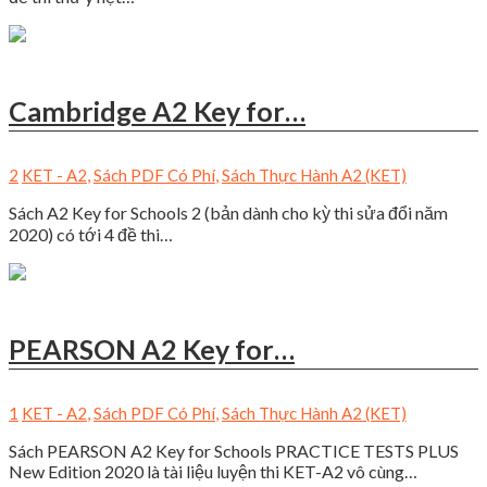
Cambridge A2 Key for…
2
KET - A2
,
Sách PDF Có Phí
,
Sách Thực Hành A2 (KET)
Sách A2 Key for Schools 2 (bản dành cho kỳ thi sửa đổi năm
2020) có tới 4 đề thi…
PEARSON A2 Key for…
1
KET - A2
,
Sách PDF Có Phí
,
Sách Thực Hành A2 (KET)
Sách PEARSON A2 Key for Schools PRACTICE TESTS PLUS
New Edition 2020 là tài liệu luyện thi KET-A2 vô cùng…