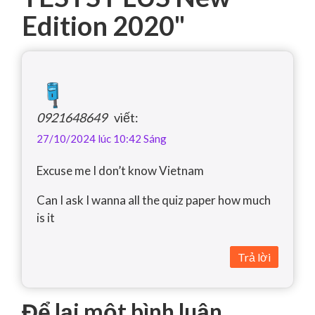
Edition 2020
"
0921648649
viết:
27/10/2024 lúc 10:42 Sáng
Excuse me I don’t know Vietnam
Can I ask I wanna all the quiz paper how much
is it
Trả lời
Để lại một bình luận