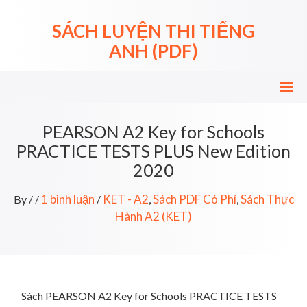
Skip
to
SÁCH LUYỆN THI TIẾNG
content
ANH (PDF)
PEARSON A2 Key for Schools
PRACTICE TESTS PLUS New Edition
2020
1 bình luận
KET - A2
Sách PDF Có Phí
Sách Thực
By
/
/
/
,
,
Hành A2 (KET)
Sách PEARSON A2 Key for Schools PRACTICE TESTS