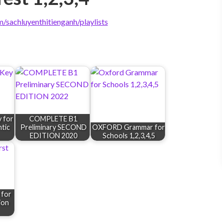
/sachluyenthitienganh/playlists
 for
COMPLETE B1
tic
Preliminary SECOND
OXFORD Grammar for
EDITION 2020
Schools 1,2,3,4,5
 for
ion