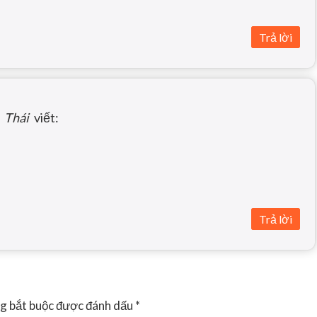
Trả lời
Thái
viết:
Trả lời
g bắt buộc được đánh dấu
*