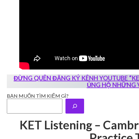
ĐỪNG QUÊN ĐĂNG KÝ KÊNH YOUTUBE “KET 
ỦNG HỘ NHỮNG V
BẠN MUỐN TÌM KIẾM GÌ?
KET Listening – Cambr
Practice 