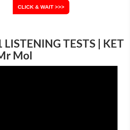
CLICK & WAIT >>>
1 LISTENING TESTS | KET
Mr Mol