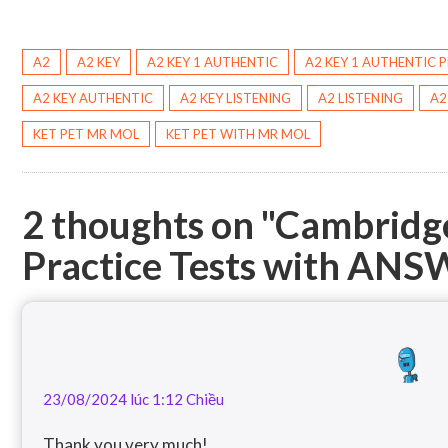
A2
A2 KEY
A2 KEY 1 AUTHENTIC
A2 KEY 1 AUTHENTIC 
A2 KEY AUTHENTIC
A2 KEY LISTENING
A2 LISTENING
A2
KET PET MR MOL
KET PET WITH MR MOL
2 thoughts on "
Cambridge
Practice Tests with AN
23/08/2024 lúc 1:12 Chiều
Thank you very much!