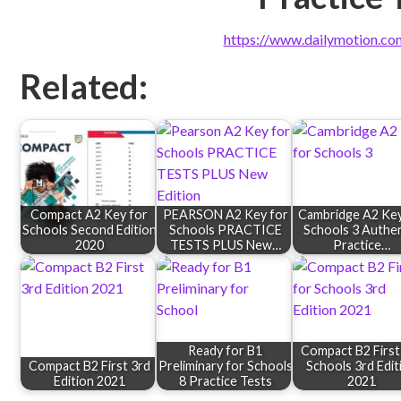
https://www.dailymotion.com
Related:
Compact A2 Key for
PEARSON A2 Key for
Cambridge A2 Key
Schools Second Edition
Schools PRACTICE
Schools 3 Authen
2020
TESTS PLUS New…
Practice…
Ready for B1
Compact B2 First
Compact B2 First 3rd
Preliminary for Schools
Schools 3rd Edit
Edition 2021
8 Practice Tests
2021