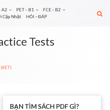
– A2
PET – B1
FCE – B2
i Cập Nhật
HỎI – ĐÁP
ctice Tests
 (KET)
BẠN TÌM SÁCH PDF GÌ?