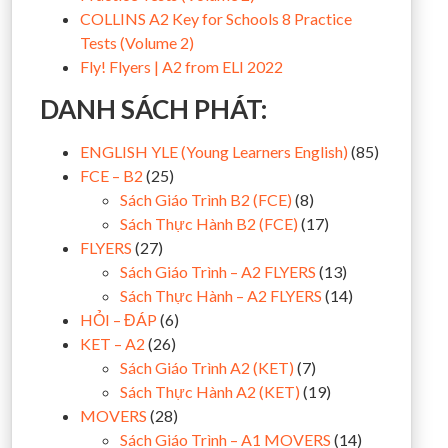
COLLINS A2 Key for Schools 8 Practice
Tests (Volume 2)
Fly! Flyers | A2 from ELI 2022
DANH SÁCH PHÁT:
ENGLISH YLE (Young Learners English)
(85)
FCE – B2
(25)
Sách Giáo Trình B2 (FCE)
(8)
Sách Thực Hành B2 (FCE)
(17)
FLYERS
(27)
Sách Giáo Trình – A2 FLYERS
(13)
Sách Thực Hành – A2 FLYERS
(14)
HỎI – ĐÁP
(6)
KET – A2
(26)
Sách Giáo Trình A2 (KET)
(7)
Sách Thực Hành A2 (KET)
(19)
MOVERS
(28)
Sách Giáo Trình – A1 MOVERS
(14)