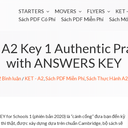
STARTERS
MOVERS
FLYERS
KET 
Sách PDF Có Phí
Sách PDF Miễn Phí
Sách Mớ
A2 Key 1 Authentic Pra
with ANSWERS KEY
2 Bình luận
KET - A2
Sách PDF Miễn Phí
Sách Thực Hành A2
/
,
,
Y for Schools 1 (phiên bản 2020) là “cánh cổng” đưa bạn đến kỳ
ề thi thật, được xây dựng dựa trên chuẩn Cambridge, bộ sách sẽ