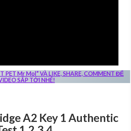
PET Mr Mol” VÀ LIKE, SHARE, COMMENT ĐỂ
IDEO SẮP TỚI NHÉ!
idge A2 Key 1 Authentic
Test 1,2,3,4