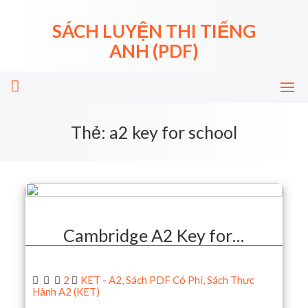
Skip
to
SÁCH LUYỆN THI TIẾNG
content
ANH (PDF)
Thẻ:
a2 key for school
Cambridge A2 Key for…
2
KET - A2
,
Sách PDF Có Phí
,
Sách Thực
Hành A2 (KET)