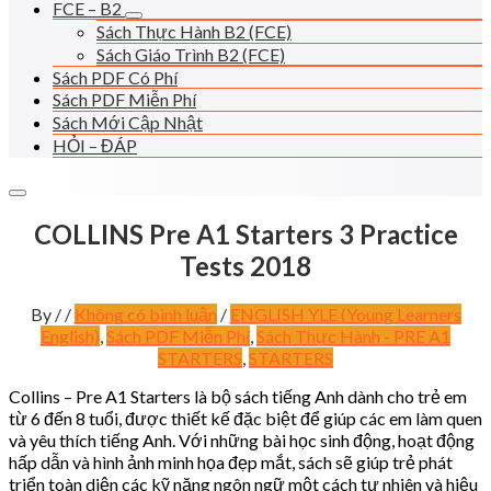
FCE – B2
Sách Thực Hành B2 (FCE)
Sách Giáo Trình B2 (FCE)
Sách PDF Có Phí
Sách PDF Miễn Phí
Sách Mới Cập Nhật
HỎI – ĐÁP
COLLINS Pre A1 Starters 3 Practice
Tests 2018
By
/
/
Không có bình luận
/
ENGLISH YLE (Young Learners
English)
,
Sách PDF Miễn Phí
,
Sách Thực Hành - PRE A1
STARTERS
,
STARTERS
Collins – Pre A1 Starters là bộ sách tiếng Anh dành cho trẻ em
từ 6 đến 8 tuổi, được thiết kế đặc biệt để giúp các em làm quen
và yêu thích tiếng Anh. Với những bài học sinh động, hoạt động
hấp dẫn và hình ảnh minh họa đẹp mắt, sách sẽ giúp trẻ phát
triển toàn diện các kỹ năng ngôn ngữ một cách tự nhiên và hiệu