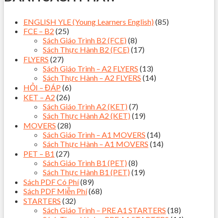
ENGLISH YLE (Young Learners English)
(85)
FCE – B2
(25)
Sách Giáo Trình B2 (FCE)
(8)
Sách Thực Hành B2 (FCE)
(17)
FLYERS
(27)
Sách Giáo Trình – A2 FLYERS
(13)
Sách Thực Hành – A2 FLYERS
(14)
HỎI – ĐÁP
(6)
KET – A2
(26)
Sách Giáo Trình A2 (KET)
(7)
Sách Thực Hành A2 (KET)
(19)
MOVERS
(28)
Sách Giáo Trình – A1 MOVERS
(14)
Sách Thực Hành – A1 MOVERS
(14)
PET – B1
(27)
Sách Giáo Trình B1 (PET)
(8)
Sách Thực Hành B1 (PET)
(19)
Sách PDF Có Phí
(89)
Sách PDF Miễn Phí
(68)
STARTERS
(32)
Sách Giáo Trình – PRE A1 STARTERS
(18)