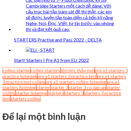
STARTERS Practise and Pass 2022 - DELTA
Start! Starters | Pre A1 from ELI 2022
collins starter
collins starters
lớp học thầy mol
pre a1 starters 3
practice listening
pre a1 starters 3 practice test
pre a1 starters
3 practice test collins
pre a1 starters collins listening
pre a1
starters listening
starter
starter 3
starter 3 co dap an
starter
collins
starter listening
starters
starters 3
starters 3 practice
test
starters collins
Để lại một bình luận