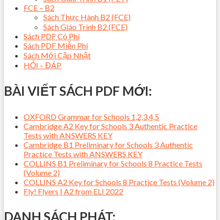
FCE – B2
Sách Thực Hành B2 (FCE)
Sách Giáo Trình B2 (FCE)
Sách PDF Có Phí
Sách PDF Miễn Phí
Sách Mới Cập Nhật
HỎI – ĐÁP
BÀI VIẾT SÁCH PDF MỚI:
OXFORD Grammar for Schools 1,2,3,4,5
Cambridge A2 Key for Schools 3 Authentic Practice
Tests with ANSWERS KEY
Cambridge B1 Preliminary for Schools 3 Authentic
Practice Tests with ANSWERS KEY
COLLINS B1 Preliminary for Schools 8 Practice Tests
(Volume 2)
COLLINS A2 Key for Schools 8 Practice Tests (Volume 2)
Fly! Flyers | A2 from ELI 2022
DANH SÁCH PHÁT: