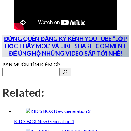
ĐỪNG QUÊN ĐĂNG KÝ KÊNH YOUTUBE “LỚP
HỌC THẦY MOL” VÀ LIKE, SHARE, COMMENT
ĐỂ ỦNG HỘ NHỮNG VIDEO SẮP TỚI NHÉ!
BẠN MUỐN TÌM KIẾM GÌ?
Related:
KID'S BOX New Generation 3