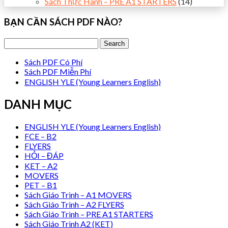
Sách Thực Hành – PRE A1 STARTERS
(14)
BẠN CẦN SÁCH PDF NÀO?
Sách PDF Có Phí
Sách PDF Miễn Phí
ENGLISH YLE (Young Learners English)
DANH MỤC
ENGLISH YLE (Young Learners English)
FCE – B2
FLYERS
HỎI – ĐÁP
KET – A2
MOVERS
PET – B1
Sách Giáo Trình – A1 MOVERS
Sách Giáo Trình – A2 FLYERS
Sách Giáo Trình – PRE A1 STARTERS
Sách Giáo Trình A2 (KET)