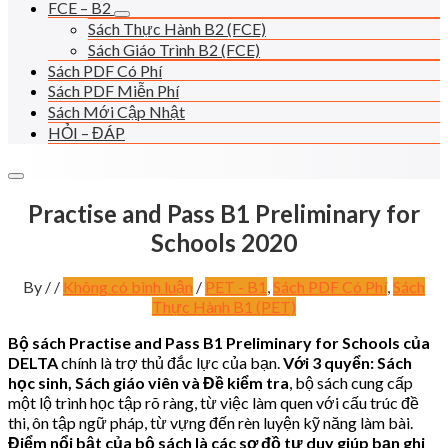
FCE – B2
Sách Thực Hành B2 (FCE)
Sách Giáo Trình B2 (FCE)
Sách PDF Có Phí
Sách PDF Miễn Phí
Sách Mới Cập Nhật
HỎI – ĐÁP
Practise and Pass B1 Preliminary for
Schools 2020
By
/
/
Không có bình luận
/
PET - B1
,
Sách PDF Có Phí
,
Sách
Thực Hành B1 (PET)
Bộ sách Practise and Pass B1 Preliminary for Schools của
DELTA
chính là trợ thủ đắc lực của bạn.
Với 3 quyển: Sách
học sinh, Sách giáo viên và Đề kiểm tra
, bộ sách cung cấp
một lộ trình học tập rõ ràng, từ việc làm quen với cấu trúc đề
thi, ôn tập ngữ pháp, từ vựng đến rèn luyện kỹ năng làm bài.
Điểm nổi bật của bộ sách là các sơ đồ tư duy giúp bạn ghi