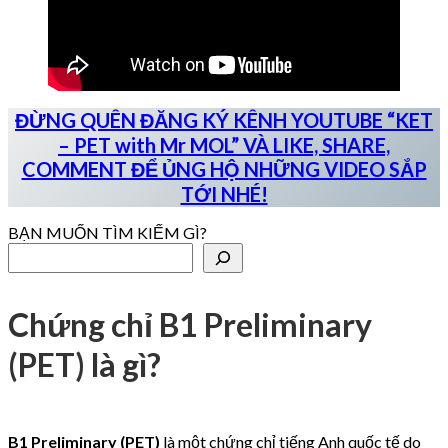
ĐỪNG QUÊN ĐĂNG KÝ KÊNH YOUTUBE “KET
– PET with Mr MOL” VÀ LIKE, SHARE,
COMMENT ĐỂ ỦNG HỘ NHỮNG VIDEO SẮP
TỚI NHÉ!
BẠN MUỐN TÌM KIẾM GÌ?
Chứng chỉ B1 Preliminary
(PET) là gì?
B1 Preliminary (PET)
là một chứng chỉ tiếng Anh quốc tế do