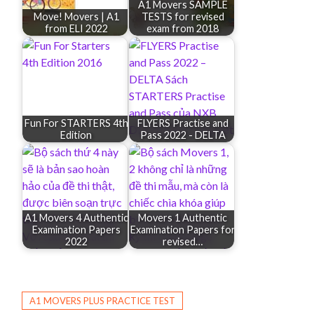
A1 Movers SAMPLE
Move! Movers | A1
TESTS for revised
from ELI 2022
exam from 2018
Fun For STARTERS 4th
FLYERS Practise and
Edition
Pass 2022 - DELTA
A1 Movers 4 Authentic
Movers 1 Authentic
Examination Papers
Examination Papers for
2022
revised…
A1 MOVERS PLUS PRACTICE TEST