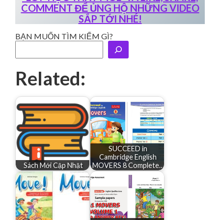
COMMENT ĐỂ ỦNG HỘ NHỮNG VIDEO
SẮP TỚI NHÉ!
BẠN MUỐN TÌM KIẾM GÌ?
Related:
SUCCEED in
Cambridge English
Sách Mới Cập Nhật
MOVERS 8 Complete…