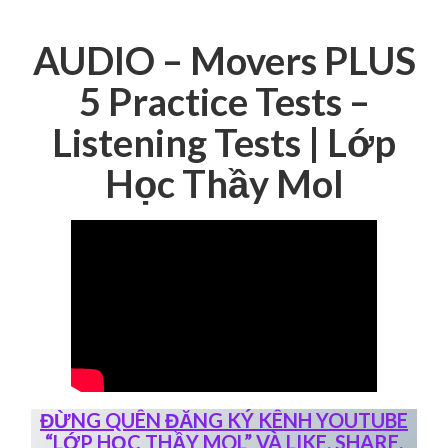
AUDIO – Movers PLUS
5 Practice Tests –
Listening Tests | Lớp
Học Thầy Mol
ĐỪNG QUÊN ĐĂNG KÝ KÊNH YOUTUBE
“LỚP HỌC THẦY MOL” VÀ LIKE, SHARE,