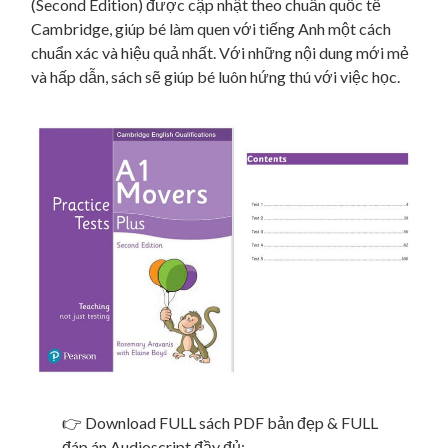
(Second Edition) được cập nhật theo chuẩn quốc tế
Cambridge, giúp bé làm quen với tiếng Anh một cách
chuẩn xác và hiệu quả nhất. Với những nội dung mới mẻ
và hấp dẫn, sách sẽ giúp bé luôn hứng thú với việc học.
👉 Download FULL sách PDF bản đẹp & FULL
đáp án Audioscript đầy đủ: