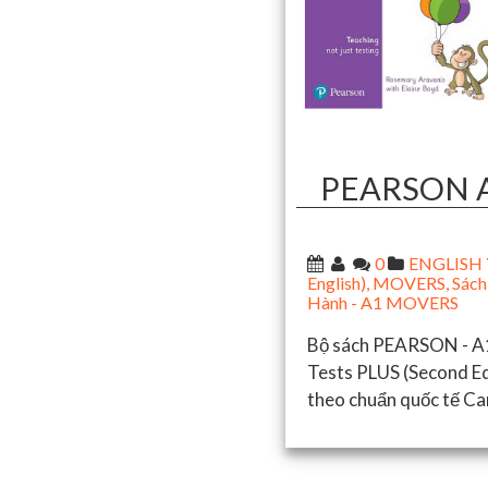
PEARSON A
0
ENGLISH Y
English)
,
MOVERS
,
Sách
Hành - A1 MOVERS
Bộ sách PEARSON - A1
Tests PLUS (Second Ed
theo chuẩn quốc tế C