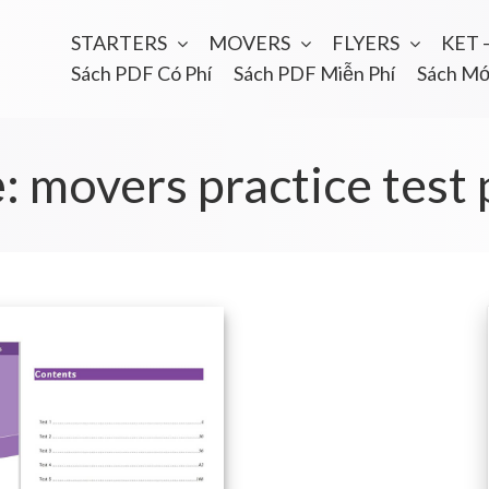
STARTERS
MOVERS
FLYERS
KET 
Sách PDF Có Phí
Sách PDF Miễn Phí
Sách Mớ
ẻ:
movers practice test 