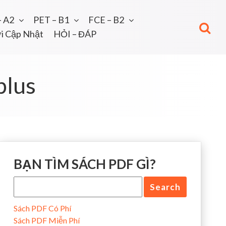
– A2
PET – B1
FCE – B2
i Cập Nhật
HỎI – ĐÁP
plus
BẠN TÌM SÁCH PDF GÌ?
Sách PDF Có Phí
Sách PDF Miễn Phí