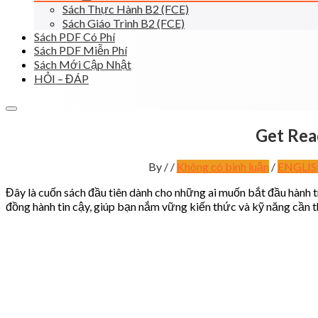
Sách Thực Hành B2 (FCE)
Sách Giáo Trình B2 (FCE)
Sách PDF Có Phí
Sách PDF Miễn Phí
Sách Mới Cập Nhật
HỎI – ĐÁP
Get Rea
By
/
/
Không có bình luận
/
ENGLISH
Đây là cuốn sách đầu tiên dành cho những ai muốn bắt đầu hành t
đồng hành tin cậy, giúp bạn nắm vững kiến thức và kỹ năng cần th