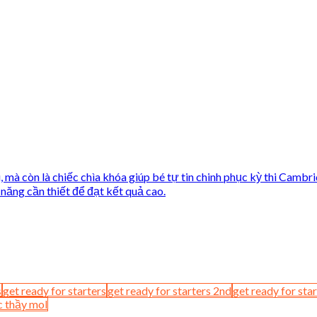
s
get ready for starters
get ready for starters 2nd
get ready for sta
c thầy mol