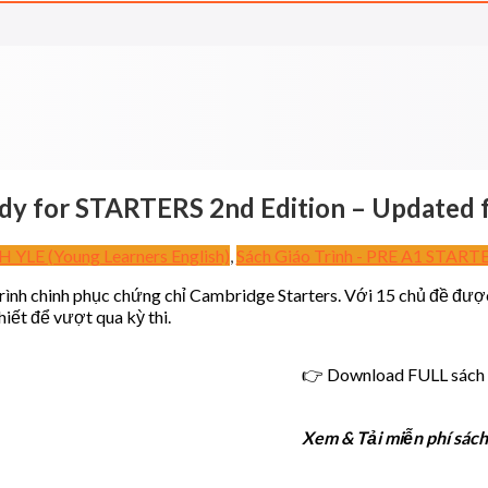
dy for STARTERS 2nd Edition – Updated 
 YLE (Young Learners English)
,
Sách Giáo Trình - PRE A1 START
rình chinh phục chứng chỉ Cambridge Starters. Với 15 chủ đề được t
iết để vượt qua kỳ thi.
👉 Download FULL sách 
Xem & Tải miễn phí sách