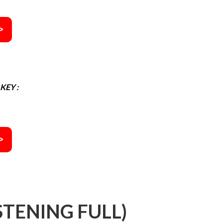
>
KEY :
>
STENING FULL)