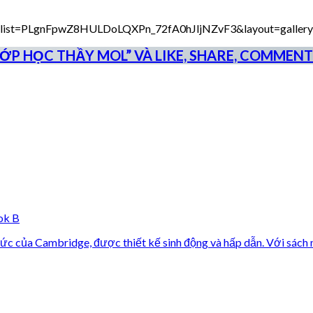
st&list=PLgnFpwZ8HULDoLQXPn_72fA0hJljNZvF3&layout=gallery
P HỌC THẦY MOL” VÀ LIKE, SHARE, COMMENT
ok B