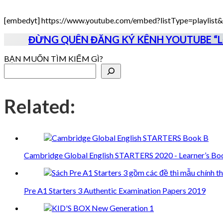
[embedyt] https://www.youtube.com/embed?listType=playli
ĐỪNG QUÊN ĐĂNG KÝ KÊNH YOUTUBE “LỚ
BẠN MUỐN TÌM KIẾM GÌ?
Related:
Cambridge Global English STARTERS 2020 - Learner’s Bo
Pre A1 Starters 3 Authentic Examination Papers 2019