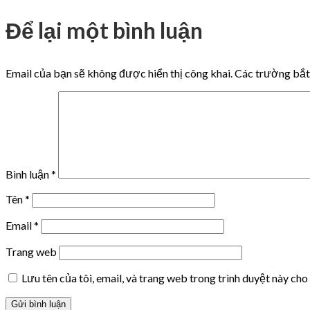
Để lại một bình luận
Email của bạn sẽ không được hiển thị công khai.
Các trường bắ
Bình luận
*
Tên
*
Email
*
Trang web
Lưu tên của tôi, email, và trang web trong trình duyệt này cho 