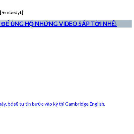
[/embedyt]
 ĐỂ ỦNG HỘ NHỮNG VIDEO SẮP TỚI NHÉ!