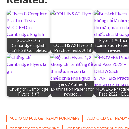
SUCCEED in
Flyers 1 Authen
Cambridge English
COLLINS A2 Flyers 3
Examination Paper
FLYERS 8 Complete…
Practice Tests 2018
revised…
Flyers 2 Authentic
Chứng chỉ Cambridge
Examination Papers for
MOVERS Practise
Flyers là gì?
revised…
Pass 2022 - DE
AUDIO CD FULL GET READY FOR FLYERS
AUDIO CD GET READY 
GET READY FOR FLYERS 2ND
GET READY FOR FLYERS 2ND EDIT