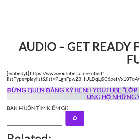
AUDIO – GET READY F
FU
[embedyt] https://www.youtube.com/embed?
listType=playlist&list=PLgnFpwZ8HULDqLjSC6pefVx18TqA
ĐỪNG QUÊN ĐĂNG KÝ KÊNH YOUTUBE “LỚP H
ỦNG HỘ NHỮNG V
BẠN MUỐN TÌM KIẾM GÌ?
Related: