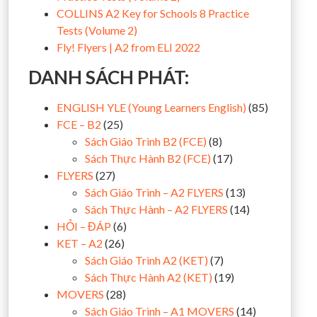
COLLINS A2 Key for Schools 8 Practice
Tests (Volume 2)
Fly! Flyers | A2 from ELI 2022
DANH SÁCH PHÁT:
ENGLISH YLE (Young Learners English)
(85)
FCE – B2
(25)
Sách Giáo Trình B2 (FCE)
(8)
Sách Thực Hành B2 (FCE)
(17)
FLYERS
(27)
Sách Giáo Trình – A2 FLYERS
(13)
Sách Thực Hành – A2 FLYERS
(14)
HỎI – ĐÁP
(6)
KET – A2
(26)
Sách Giáo Trình A2 (KET)
(7)
Sách Thực Hành A2 (KET)
(19)
MOVERS
(28)
Sách Giáo Trình – A1 MOVERS
(14)