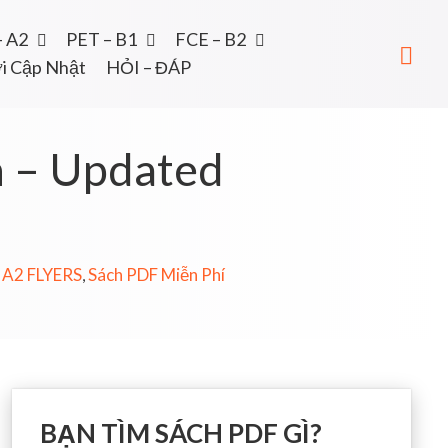
– A2
PET – B1
FCE – B2
i Cập Nhật
HỎI – ĐÁP
n – Updated
- A2 FLYERS
Sách PDF Miễn Phí
,
BẠN TÌM SÁCH PDF GÌ?