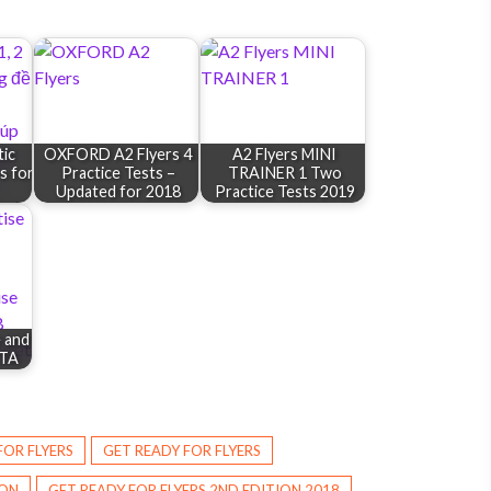
tic
OXFORD A2 Flyers 4
A2 Flyers MINI
s for
Practice Tests –
TRAINER 1 Two
Updated for 2018
Practice Tests 2019
 and
LTA
FOR FLYERS
GET READY FOR FLYERS
ION
GET READY FOR FLYERS 2ND EDITION 2018