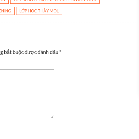
TENING
LỚP HỌC THẦY MOL
g bắt buộc được đánh dấu
*