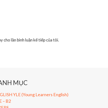
 cho lần bình luận kế tiếp của tôi.
ANH MỤC
LISH YLE (Young Learners English)
E – B2
YERS