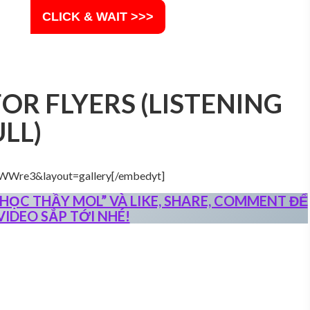
CLICK & WAIT >>>
OR FLYERS (LISTENING
LL)
WWre3&layout=gallery[/embedyt]
ỌC THẦY MOL” VÀ LIKE, SHARE, COMMENT ĐỂ
IDEO SẮP TỚI NHÉ!