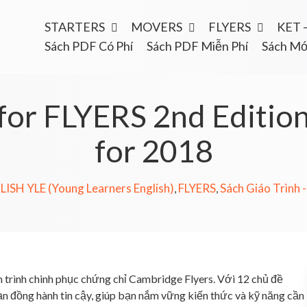
STARTERS
MOVERS
FLYERS
KET 
Sách PDF Có Phí
Sách PDF Miễn Phí
Sách Mớ
for FLYERS 2nd Editio
for 2018
ISH YLE (Young Learners English)
FLYERS
Sách Giáo Trình 
,
,
h trình chinh phục chứng chỉ Cambridge Flyers. Với 12 chủ đề
bạn đồng hành tin cậy, giúp bạn nắm vững kiến thức và kỹ năng cần