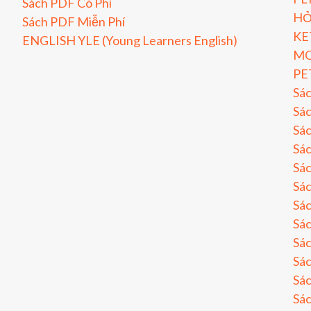
Sách PDF Có Phí
HỎ
Sách PDF Miễn Phí
KE
ENGLISH YLE (Young Learners English)
MO
PE
Sá
Sác
Sác
Sác
Sác
Sác
Sác
Sá
Sá
Sá
Sá
Sá