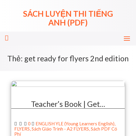
Skip
to
SÁCH LUYỆN THI TIẾNG
content
ANH (PDF)
Thẻ:
get ready for flyers 2nd edition
Teacher’s Book | Get…
0
ENGLISH YLE (Young Learners English)
,
FLYERS
,
Sách Giáo Trình - A2 FLYERS
,
Sách PDF Có
Phí