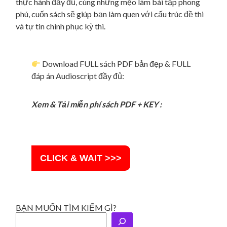
thực hành đầy đủ, cùng những mẹo làm bài tập phong
phú, cuốn sách sẽ giúp bạn làm quen với cấu trúc đề thi
và tự tin chinh phục kỳ thi.
Download FULL sách PDF bản đẹp & FULL
đáp án Audioscript đầy đủ:
Xem & Tải miễn phí sách PDF + KEY :
CLICK & WAIT >>>
BẠN MUỐN TÌM KIẾM GÌ?