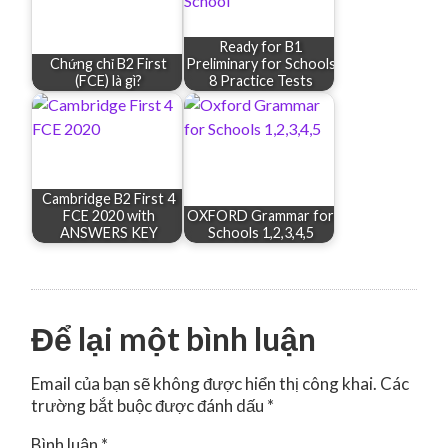
Ready for B1
Chứng chỉ B2 First
Preliminary for Schools
(FCE) là gì?
8 Practice Tests
Cambridge B2 First 4
FCE 2020 with
OXFORD Grammar for
ANSWERS KEY
Schools 1,2,3,4,5
Để lại một bình luận
Email của bạn sẽ không được hiển thị công khai.
Các
trường bắt buộc được đánh dấu
*
Bình luận
*