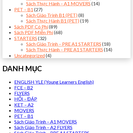
Sách Thực Hành – A1 MOVERS
(14)
PET – B1
(27)
Sách Giáo Trình B1 (PET)
(8)
Sách Thực Hành B1 (PET)
(19)
Sách PDF Có Phí
(89)
Sách PDF Miễn Phí
(68)
STARTERS
(32)
Sách Giáo Trình – PRE A1 STARTERS
(18)
Sách Thực Hành – PRE A1 STARTERS
(14)
Uncategorized
(4)
DANH MỤC
ENGLISH YLE (Young Learners English)
FCE – B2
FLYERS
HỎI – ĐÁP
KET – A2
MOVERS
PET – B1
Sách Giáo Trình – A1 MOVERS
Sách Giáo Trình – A2 FLYERS
Sách Giáo Trình – PRE A1 STARTERS