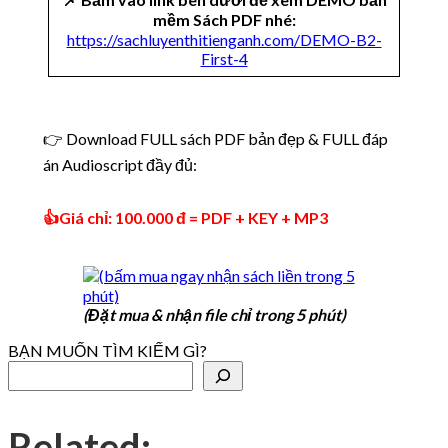
mềm Sách PDF nhé:
https://sachluyenthitienganh.com/DEMO-B2-
First-4
👉 Download FULL sách PDF bản đẹp & FULL đáp
án Audioscript đầy đủ:
👍Giá chỉ: 100.000 đ = PDF + KEY + MP3
(Đặt mua & nhận file chỉ trong 5 phút)
BẠN MUỐN TÌM KIẾM GÌ?
Related: