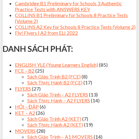
Cambridge B1 Preliminary for Schools 3 Authentic
Practice Tests with ANSWERS KEY
COLLINS B1 Preliminary for Schools 8 Practice Tests
(Volume 2)
COLLINS A2 Key for Schools 8 Practice Tests (Volume 2)
Fly! Flyers | A2 from ELI 2022
DANH SÁCH PHÁT:
ENGLISH YLE (Young Learners English)
(85)
FCE – B2
(25)
Sách Giáo Trình B2 (FCE)
(8)
Sách Thực Hành B2 (FCE)
(17)
FLYERS
(27)
Sách Giáo Trình – A2 FLYERS
(13)
Sách Thực Hành – A2 FLYERS
(14)
HỎI – ĐÁP
(6)
KET – A2
(26)
Sách Giáo Trình A2 (KET)
(7)
Sách Thực Hành A2 (KET)
(19)
MOVERS
(28)
Sách Giáo Trình – A1 MOVERS
(14)