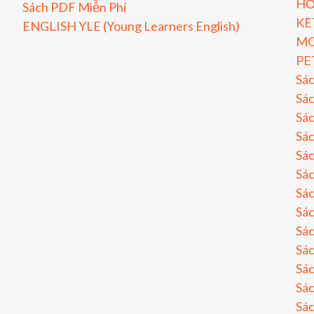
HỎ
Sách PDF Miễn Phí
KE
ENGLISH YLE (Young Learners English)
MO
PE
Sá
Sác
Sác
Sác
Sác
Sác
Sác
Sá
Sá
Sá
Sá
Sá
Sá