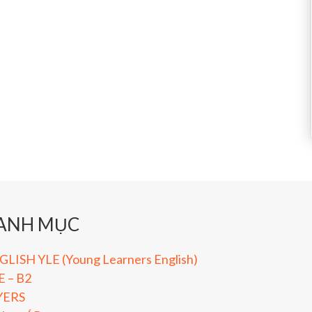
ANH MỤC
LISH YLE (Young Learners English)
E – B2
YERS