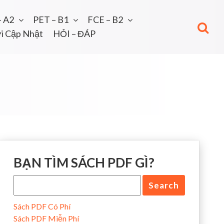
– A2
PET – B1
FCE – B2
i Cập Nhật
HỎI – ĐÁP
BẠN TÌM SÁCH PDF GÌ?
Sách PDF Có Phí
Sách PDF Miễn Phí