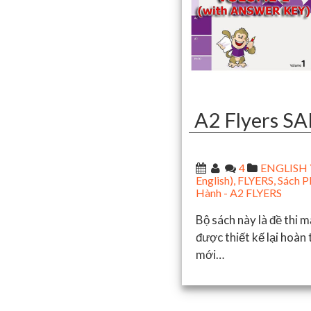
A2 Flyers 
4
ENGLISH Y
English)
,
FLYERS
,
Sách P
Hành - A2 FLYERS
Bộ sách này là đề thi
được thiết kế lại hoàn
mới…