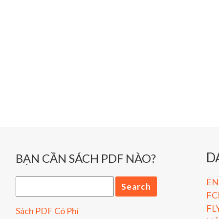
D
BẠN CẦN SÁCH PDF NÀO?
ENG
FC
FL
Sách PDF Có Phí