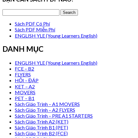
Sách PDF Có Phí
Sách PDF Miễn Phí
ENGLISH YLE (Young Learners English)
DANH MỤC
ENGLISH YLE (Young Learners English)
FCE – B2
FLYERS
HỎI – ĐÁP
KET – A2
MOVERS
PET – B1
Sách Giáo Trình – A1 MOVERS
Sách Giáo Trình – A2 FLYERS
Sách Giáo Trình – PRE A1 STARTERS
Sách Giáo Trình A2 (KET)
Sách Giáo Trình B1 (PET)
Sách Giáo Trình B2 (FCE)