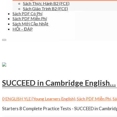
Sách Thực Hành B2 (FCE)
Sách Giáo Trình B2 (FCE)
Sách PDF Có Phí
Sách PDF Miễn Phí
Sách Mới Cập Nhật
HỎI – ĐÁP
SUCCEED in Cambridge English…
0
ENGLISH YLE (Young Learners English)
,
Sách PDF Miễn Phí
,
Sá
Starters 8 Complete Practice Tests - SUCCEED in Cambridge 