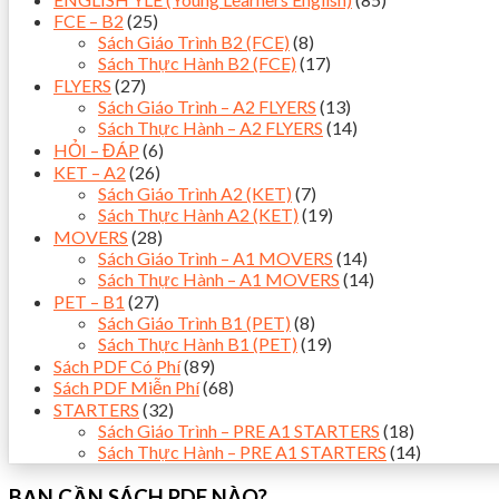
FCE – B2
(25)
Sách Giáo Trình B2 (FCE)
(8)
Sách Thực Hành B2 (FCE)
(17)
FLYERS
(27)
Sách Giáo Trình – A2 FLYERS
(13)
Sách Thực Hành – A2 FLYERS
(14)
HỎI – ĐÁP
(6)
KET – A2
(26)
Sách Giáo Trình A2 (KET)
(7)
Sách Thực Hành A2 (KET)
(19)
MOVERS
(28)
Sách Giáo Trình – A1 MOVERS
(14)
Sách Thực Hành – A1 MOVERS
(14)
PET – B1
(27)
Sách Giáo Trình B1 (PET)
(8)
Sách Thực Hành B1 (PET)
(19)
Sách PDF Có Phí
(89)
Sách PDF Miễn Phí
(68)
STARTERS
(32)
Sách Giáo Trình – PRE A1 STARTERS
(18)
Sách Thực Hành – PRE A1 STARTERS
(14)
BẠN CẦN SÁCH PDF NÀO?