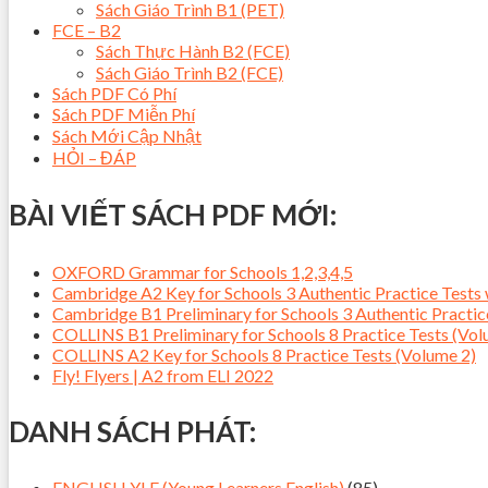
Sách Giáo Trình B1 (PET)
FCE – B2
Sách Thực Hành B2 (FCE)
Sách Giáo Trình B2 (FCE)
Sách PDF Có Phí
Sách PDF Miễn Phí
Sách Mới Cập Nhật
HỎI – ĐÁP
BÀI VIẾT SÁCH PDF MỚI:
OXFORD Grammar for Schools 1,2,3,4,5
Cambridge A2 Key for Schools 3 Authentic Practice Tes
Cambridge B1 Preliminary for Schools 3 Authentic Pract
COLLINS B1 Preliminary for Schools 8 Practice Tests (Vol
COLLINS A2 Key for Schools 8 Practice Tests (Volume 2)
Fly! Flyers | A2 from ELI 2022
DANH SÁCH PHÁT:
ENGLISH YLE (Young Learners English)
(85)