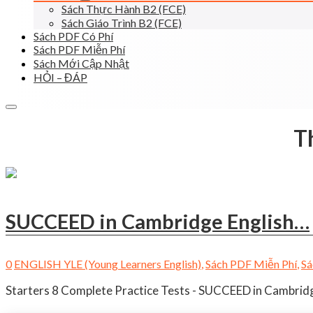
Sách Thực Hành B2 (FCE)
Sách Giáo Trình B2 (FCE)
Sách PDF Có Phí
Sách PDF Miễn Phí
Sách Mới Cập Nhật
HỎI – ĐÁP
T
SUCCEED in Cambridge English…
0
ENGLISH YLE (Young Learners English)
,
Sách PDF Miễn Phí
,
Sá
Starters 8 Complete Practice Tests - SUCCEED in Cambridge 