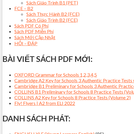
Sách Giáo Trình B1 (PET)
FCE – B2
Sách Thực Hành B2 (FCE)
Sách Giáo Trình B2 (FCE)
Sách PDF Có Phí
Sách PDF Miễn Phí
Sách Mới Cập Nhật
HỎI – ĐÁP
BÀI VIẾT SÁCH PDF MỚI:
OXFORD Grammar for Schools 1,2,3,4,5
Cambridge A2 Key for Schools 3 Authentic Practice Tes
Cambridge B1 Preliminary for Schools 3 Authentic Pract
COLLINS B1 Preliminary for Schools 8 Practice Tests (Vol
COLLINS A2 Key for Schools 8 Practice Tests (Volume 2)
Fly! Flyers | A2 from ELI 2022
DANH SÁCH PHÁT:
ENGLISH YLE (Young Learners English)
(85)