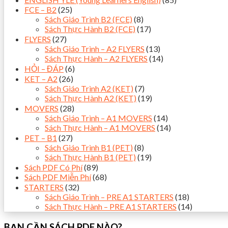
FCE – B2
(25)
Sách Giáo Trình B2 (FCE)
(8)
Sách Thực Hành B2 (FCE)
(17)
FLYERS
(27)
Sách Giáo Trình – A2 FLYERS
(13)
Sách Thực Hành – A2 FLYERS
(14)
HỎI – ĐÁP
(6)
KET – A2
(26)
Sách Giáo Trình A2 (KET)
(7)
Sách Thực Hành A2 (KET)
(19)
MOVERS
(28)
Sách Giáo Trình – A1 MOVERS
(14)
Sách Thực Hành – A1 MOVERS
(14)
PET – B1
(27)
Sách Giáo Trình B1 (PET)
(8)
Sách Thực Hành B1 (PET)
(19)
Sách PDF Có Phí
(89)
Sách PDF Miễn Phí
(68)
STARTERS
(32)
Sách Giáo Trình – PRE A1 STARTERS
(18)
Sách Thực Hành – PRE A1 STARTERS
(14)
BẠN CẦN SÁCH PDF NÀO?