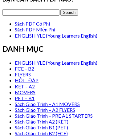
Sách PDF Có Phí
Sách PDF Miễn Phí
ENGLISH YLE (Young Learners English)
DANH MỤC
ENGLISH YLE (Young Learners English)
FCE – B2
FLYERS
HỎI – ĐÁP
KET – A2
MOVERS
PET – B1
Sách Giáo Trình – A1 MOVERS
Sách Giáo Trình – A2 FLYERS
Sách Giáo Trình – PRE A1 STARTERS
Sách Giáo Trình A2 (KET)
Sách Giáo Trình B1 (PET)
Sách Giáo Trình B2 (FCE)