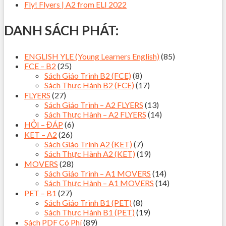
Fly! Flyers | A2 from ELI 2022
DANH SÁCH PHÁT:
ENGLISH YLE (Young Learners English)
(85)
FCE – B2
(25)
Sách Giáo Trình B2 (FCE)
(8)
Sách Thực Hành B2 (FCE)
(17)
FLYERS
(27)
Sách Giáo Trình – A2 FLYERS
(13)
Sách Thực Hành – A2 FLYERS
(14)
HỎI – ĐÁP
(6)
KET – A2
(26)
Sách Giáo Trình A2 (KET)
(7)
Sách Thực Hành A2 (KET)
(19)
MOVERS
(28)
Sách Giáo Trình – A1 MOVERS
(14)
Sách Thực Hành – A1 MOVERS
(14)
PET – B1
(27)
Sách Giáo Trình B1 (PET)
(8)
Sách Thực Hành B1 (PET)
(19)
Sách PDF Có Phí
(89)