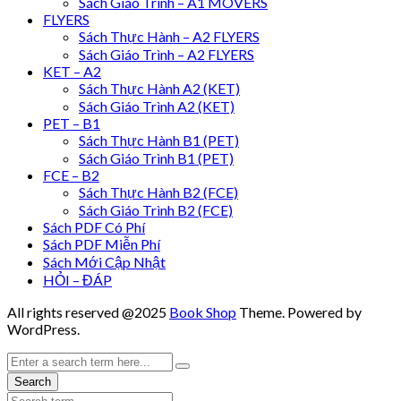
Sách Giáo Trình – A1 MOVERS
FLYERS
Sách Thực Hành – A2 FLYERS
Sách Giáo Trình – A2 FLYERS
KET – A2
Sách Thực Hành A2 (KET)
Sách Giáo Trình A2 (KET)
PET – B1
Sách Thực Hành B1 (PET)
Sách Giáo Trình B1 (PET)
FCE – B2
Sách Thực Hành B2 (FCE)
Sách Giáo Trình B2 (FCE)
Sách PDF Có Phí
Sách PDF Miễn Phí
Sách Mới Cập Nhật
HỎI – ĐÁP
All rights reserved @2025
Book Shop
Theme. Powered by
WordPress.
Search