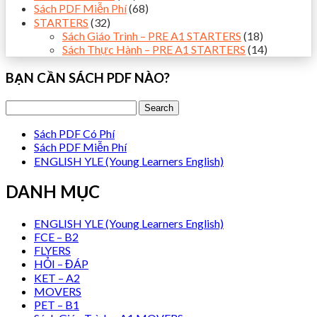
Sách PDF Miễn Phí
(68)
STARTERS
(32)
Sách Giáo Trình – PRE A1 STARTERS
(18)
Sách Thực Hành – PRE A1 STARTERS
(14)
BẠN CẦN SÁCH PDF NÀO?
Sách PDF Có Phí
Sách PDF Miễn Phí
ENGLISH YLE (Young Learners English)
DANH MỤC
ENGLISH YLE (Young Learners English)
FCE – B2
FLYERS
HỎI – ĐÁP
KET – A2
MOVERS
PET – B1