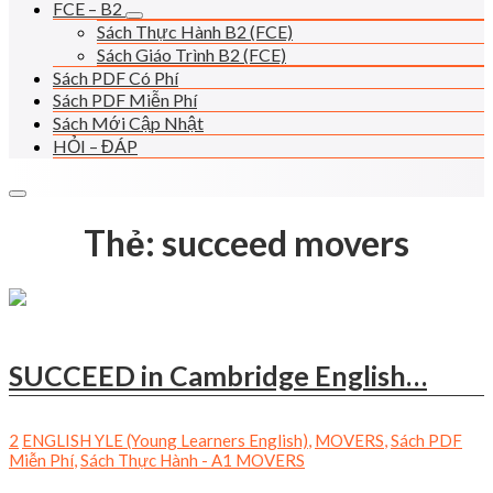
FCE – B2
Sách Thực Hành B2 (FCE)
Sách Giáo Trình B2 (FCE)
Sách PDF Có Phí
Sách PDF Miễn Phí
Sách Mới Cập Nhật
HỎI – ĐÁP
Thẻ:
succeed movers
SUCCEED in Cambridge English…
2
ENGLISH YLE (Young Learners English)
,
MOVERS
,
Sách PDF
Miễn Phí
,
Sách Thực Hành - A1 MOVERS