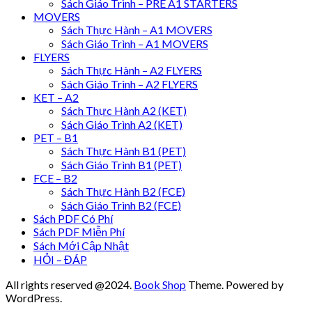
Sách Giáo Trình – PRE A1 STARTERS
MOVERS
Sách Thực Hành – A1 MOVERS
Sách Giáo Trình – A1 MOVERS
FLYERS
Sách Thực Hành – A2 FLYERS
Sách Giáo Trình – A2 FLYERS
KET – A2
Sách Thực Hành A2 (KET)
Sách Giáo Trình A2 (KET)
PET – B1
Sách Thực Hành B1 (PET)
Sách Giáo Trình B1 (PET)
FCE – B2
Sách Thực Hành B2 (FCE)
Sách Giáo Trình B2 (FCE)
Sách PDF Có Phí
Sách PDF Miễn Phí
Sách Mới Cập Nhật
HỎI – ĐÁP
All rights reserved @2024.
Book Shop
Theme. Powered by
WordPress.