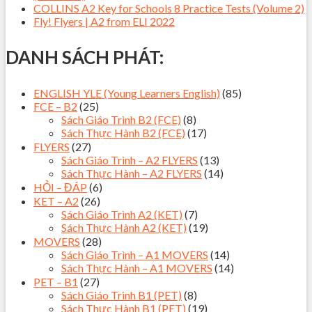
COLLINS A2 Key for Schools 8 Practice Tests (Volume 2)
Fly! Flyers | A2 from ELI 2022
DANH SÁCH PHÁT:
ENGLISH YLE (Young Learners English)
(85)
FCE – B2
(25)
Sách Giáo Trình B2 (FCE)
(8)
Sách Thực Hành B2 (FCE)
(17)
FLYERS
(27)
Sách Giáo Trình – A2 FLYERS
(13)
Sách Thực Hành – A2 FLYERS
(14)
HỎI – ĐÁP
(6)
KET – A2
(26)
Sách Giáo Trình A2 (KET)
(7)
Sách Thực Hành A2 (KET)
(19)
MOVERS
(28)
Sách Giáo Trình – A1 MOVERS
(14)
Sách Thực Hành – A1 MOVERS
(14)
PET – B1
(27)
Sách Giáo Trình B1 (PET)
(8)
Sách Thực Hành B1 (PET)
(19)