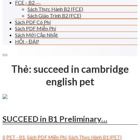
FCE – B2
Sách Thực Hành B2 (FCE)
Sách Giáo Trình B2 (FCE)
Sách PDF Có Phí
Sách PDF Miễn Phí
Sách Mới Cập Nhật
HỎI – ĐÁP
Thẻ:
succeed in cambridge
english pet
SUCCEED in B1 Preliminary…
0
PET - B1
,
Sách PDF Miễn Phí
,
Sách Thực Hành B1 (PET)