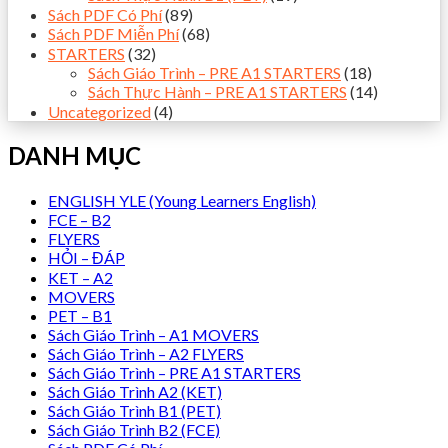
Sách PDF Có Phí
(89)
Sách PDF Miễn Phí
(68)
STARTERS
(32)
Sách Giáo Trình – PRE A1 STARTERS
(18)
Sách Thực Hành – PRE A1 STARTERS
(14)
Uncategorized
(4)
DANH MỤC
ENGLISH YLE (Young Learners English)
FCE – B2
FLYERS
HỎI – ĐÁP
KET – A2
MOVERS
PET – B1
Sách Giáo Trình – A1 MOVERS
Sách Giáo Trình – A2 FLYERS
Sách Giáo Trình – PRE A1 STARTERS
Sách Giáo Trình A2 (KET)
Sách Giáo Trình B1 (PET)
Sách Giáo Trình B2 (FCE)