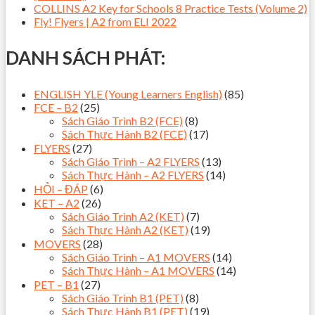
COLLINS A2 Key for Schools 8 Practice Tests (Volume 2)
Fly! Flyers | A2 from ELI 2022
DANH SÁCH PHÁT:
ENGLISH YLE (Young Learners English)
(85)
FCE – B2
(25)
Sách Giáo Trình B2 (FCE)
(8)
Sách Thực Hành B2 (FCE)
(17)
FLYERS
(27)
Sách Giáo Trình – A2 FLYERS
(13)
Sách Thực Hành – A2 FLYERS
(14)
HỎI – ĐÁP
(6)
KET – A2
(26)
Sách Giáo Trình A2 (KET)
(7)
Sách Thực Hành A2 (KET)
(19)
MOVERS
(28)
Sách Giáo Trình – A1 MOVERS
(14)
Sách Thực Hành – A1 MOVERS
(14)
PET – B1
(27)
Sách Giáo Trình B1 (PET)
(8)
Sách Thực Hành B1 (PET)
(19)