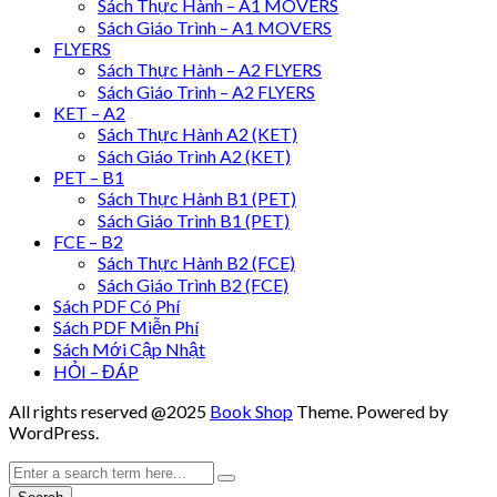
Sách Thực Hành – A1 MOVERS
Sách Giáo Trình – A1 MOVERS
FLYERS
Sách Thực Hành – A2 FLYERS
Sách Giáo Trình – A2 FLYERS
KET – A2
Sách Thực Hành A2 (KET)
Sách Giáo Trình A2 (KET)
PET – B1
Sách Thực Hành B1 (PET)
Sách Giáo Trình B1 (PET)
FCE – B2
Sách Thực Hành B2 (FCE)
Sách Giáo Trình B2 (FCE)
Sách PDF Có Phí
Sách PDF Miễn Phí
Sách Mới Cập Nhật
HỎI – ĐÁP
All rights reserved @2025
Book Shop
Theme. Powered by
WordPress.