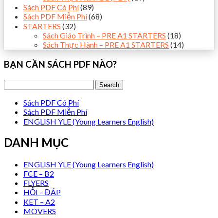
Sách PDF Có Phí
(89)
Sách PDF Miễn Phí
(68)
STARTERS
(32)
Sách Giáo Trình – PRE A1 STARTERS
(18)
Sách Thực Hành – PRE A1 STARTERS
(14)
BẠN CẦN SÁCH PDF NÀO?
Sách PDF Có Phí
Sách PDF Miễn Phí
ENGLISH YLE (Young Learners English)
DANH MỤC
ENGLISH YLE (Young Learners English)
FCE – B2
FLYERS
HỎI – ĐÁP
KET – A2
MOVERS