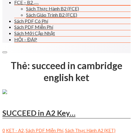
FCE – B2
Sách Thực Hành B2 (FCE)
Sách Giáo Trình B2 (FCE)
Sách PDF Có Phí
Sách PDF Miễn Phí
Sách Mới Cập Nhật
HỎI – ĐÁP
Thẻ:
succeed in cambridge
english ket
SUCCEED in A2 Key…
0
KET - A2
,
Sách PDF Miễn Phí
,
Sách Thực Hành A2 (KET)