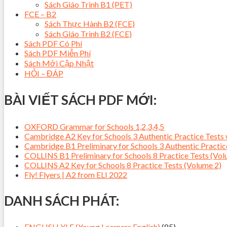
Sách Giáo Trình B1 (PET)
FCE – B2
Sách Thực Hành B2 (FCE)
Sách Giáo Trình B2 (FCE)
Sách PDF Có Phí
Sách PDF Miễn Phí
Sách Mới Cập Nhật
HỎI – ĐÁP
BÀI VIẾT SÁCH PDF MỚI:
OXFORD Grammar for Schools 1,2,3,4,5
Cambridge A2 Key for Schools 3 Authentic Practice Tes
Cambridge B1 Preliminary for Schools 3 Authentic Pract
COLLINS B1 Preliminary for Schools 8 Practice Tests (Vol
COLLINS A2 Key for Schools 8 Practice Tests (Volume 2)
Fly! Flyers | A2 from ELI 2022
DANH SÁCH PHÁT:
ENGLISH YLE (Young Learners English)
(85)