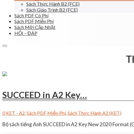
Sách Thực Hành B2 (FCE)
Sách Giáo Trình B2 (FCE)
Sách PDF Có Phí
Sách PDF Miễn Phí
Sách Mới Cập Nhật
HỎI – ĐÁP
T
SUCCEED in A2 Key…
0
KET - A2
,
Sách PDF Miễn Phí
,
Sách Thực Hành A2 (KET)
Bộ sách tiếng Anh SUCCEED in A2 Key New 2020 Format (Glo