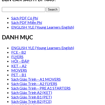
Sách PDF Có Phí
Sách PDF Miễn Phí
ENGLISH YLE (Young Learners English)
DANH MỤC
ENGLISH YLE (Young Learners English)
FCE – B2
FLYERS
HỎI – ĐÁP
KET – A2
MOVERS
PET – B1
Sách Giáo Trình – A1 MOVERS
Sách Giáo Trình – A2 FLYERS
Sách Giáo Trình – PRE A1 STARTERS
Sách Giáo Trình A2 (KET)
Sách Giáo Trình B1 (PET)
Sách Giáo Trình B2 (FCE)