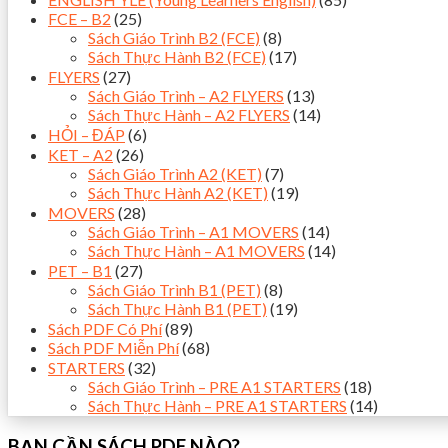
FCE – B2
(25)
Sách Giáo Trình B2 (FCE)
(8)
Sách Thực Hành B2 (FCE)
(17)
FLYERS
(27)
Sách Giáo Trình – A2 FLYERS
(13)
Sách Thực Hành – A2 FLYERS
(14)
HỎI – ĐÁP
(6)
KET – A2
(26)
Sách Giáo Trình A2 (KET)
(7)
Sách Thực Hành A2 (KET)
(19)
MOVERS
(28)
Sách Giáo Trình – A1 MOVERS
(14)
Sách Thực Hành – A1 MOVERS
(14)
PET – B1
(27)
Sách Giáo Trình B1 (PET)
(8)
Sách Thực Hành B1 (PET)
(19)
Sách PDF Có Phí
(89)
Sách PDF Miễn Phí
(68)
STARTERS
(32)
Sách Giáo Trình – PRE A1 STARTERS
(18)
Sách Thực Hành – PRE A1 STARTERS
(14)
BẠN CẦN SÁCH PDF NÀO?