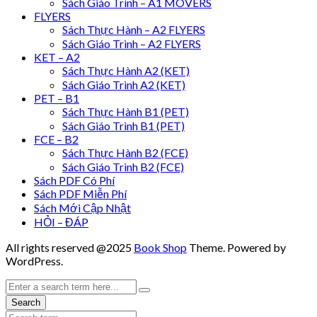
Sách Giáo Trình – A1 MOVERS
FLYERS
Sách Thực Hành – A2 FLYERS
Sách Giáo Trình – A2 FLYERS
KET – A2
Sách Thực Hành A2 (KET)
Sách Giáo Trình A2 (KET)
PET – B1
Sách Thực Hành B1 (PET)
Sách Giáo Trình B1 (PET)
FCE – B2
Sách Thực Hành B2 (FCE)
Sách Giáo Trình B2 (FCE)
Sách PDF Có Phí
Sách PDF Miễn Phí
Sách Mới Cập Nhật
HỎI – ĐÁP
All rights reserved @2025
Book Shop
Theme. Powered by
WordPress.
Search