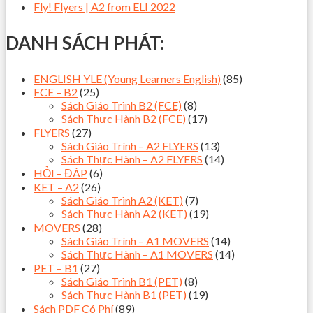
Fly! Flyers | A2 from ELI 2022
DANH SÁCH PHÁT:
ENGLISH YLE (Young Learners English)
(85)
FCE – B2
(25)
Sách Giáo Trình B2 (FCE)
(8)
Sách Thực Hành B2 (FCE)
(17)
FLYERS
(27)
Sách Giáo Trình – A2 FLYERS
(13)
Sách Thực Hành – A2 FLYERS
(14)
HỎI – ĐÁP
(6)
KET – A2
(26)
Sách Giáo Trình A2 (KET)
(7)
Sách Thực Hành A2 (KET)
(19)
MOVERS
(28)
Sách Giáo Trình – A1 MOVERS
(14)
Sách Thực Hành – A1 MOVERS
(14)
PET – B1
(27)
Sách Giáo Trình B1 (PET)
(8)
Sách Thực Hành B1 (PET)
(19)
Sách PDF Có Phí
(89)