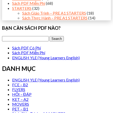
Sách PDF Miễn Phí
(68)
STARTERS
(32)
Sách Giáo Trình – PRE A1 STARTERS
(18)
Sách Thực Hành – PRE A1 STARTERS
(14)
BẠN CẦN SÁCH PDF NÀO?
Sách PDF Có Phí
Sách PDF Miễn Phí
ENGLISH YLE (Young Learners English)
DANH MỤC
ENGLISH YLE (Young Learners English)
FCE – B2
FLYERS
HỎI – ĐÁP
KET – A2
MOVERS
PET – B1