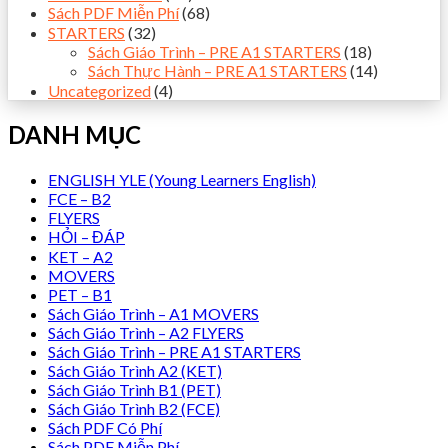
Sách PDF Miễn Phí
(68)
STARTERS
(32)
Sách Giáo Trình – PRE A1 STARTERS
(18)
Sách Thực Hành – PRE A1 STARTERS
(14)
Uncategorized
(4)
DANH MỤC
ENGLISH YLE (Young Learners English)
FCE – B2
FLYERS
HỎI – ĐÁP
KET – A2
MOVERS
PET – B1
Sách Giáo Trình – A1 MOVERS
Sách Giáo Trình – A2 FLYERS
Sách Giáo Trình – PRE A1 STARTERS
Sách Giáo Trình A2 (KET)
Sách Giáo Trình B1 (PET)
Sách Giáo Trình B2 (FCE)
Sách PDF Có Phí
Sách PDF Miễn Phí