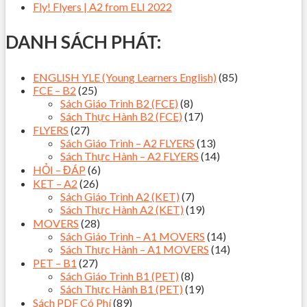
Fly! Flyers | A2 from ELI 2022
DANH SÁCH PHÁT:
ENGLISH YLE (Young Learners English)
(85)
FCE – B2
(25)
Sách Giáo Trình B2 (FCE)
(8)
Sách Thực Hành B2 (FCE)
(17)
FLYERS
(27)
Sách Giáo Trình – A2 FLYERS
(13)
Sách Thực Hành – A2 FLYERS
(14)
HỎI – ĐÁP
(6)
KET – A2
(26)
Sách Giáo Trình A2 (KET)
(7)
Sách Thực Hành A2 (KET)
(19)
MOVERS
(28)
Sách Giáo Trình – A1 MOVERS
(14)
Sách Thực Hành – A1 MOVERS
(14)
PET – B1
(27)
Sách Giáo Trình B1 (PET)
(8)
Sách Thực Hành B1 (PET)
(19)
Sách PDF Có Phí
(89)