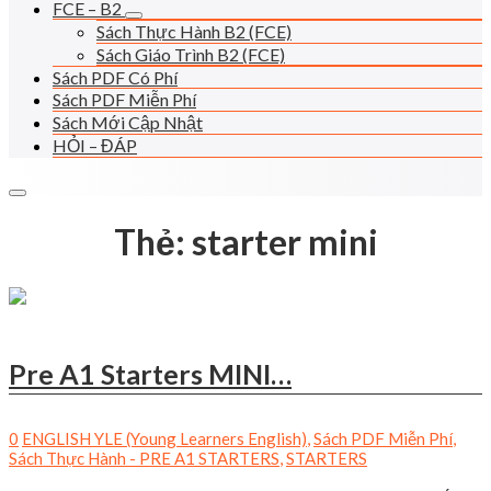
FCE – B2
Sách Thực Hành B2 (FCE)
Sách Giáo Trình B2 (FCE)
Sách PDF Có Phí
Sách PDF Miễn Phí
Sách Mới Cập Nhật
HỎI – ĐÁP
Thẻ:
starter mini
Pre A1 Starters MINI…
0
ENGLISH YLE (Young Learners English)
,
Sách PDF Miễn Phí
,
Sách Thực Hành - PRE A1 STARTERS
,
STARTERS