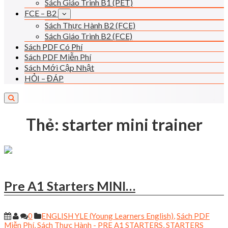
Sách Giáo Trình B1 (PET)
FCE – B2
Sách Thực Hành B2 (FCE)
Sách Giáo Trình B2 (FCE)
Sách PDF Có Phí
Sách PDF Miễn Phí
Sách Mới Cập Nhật
HỎI – ĐÁP
Thẻ:
starter mini trainer
Pre A1 Starters MINI…
0
ENGLISH YLE (Young Learners English)
,
Sách PDF
Miễn Phí
,
Sách Thực Hành - PRE A1 STARTERS
,
STARTERS