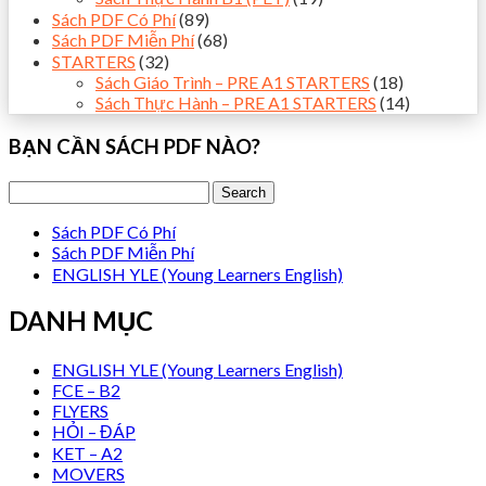
Sách PDF Có Phí
(89)
Sách PDF Miễn Phí
(68)
STARTERS
(32)
Sách Giáo Trình – PRE A1 STARTERS
(18)
Sách Thực Hành – PRE A1 STARTERS
(14)
BẠN CẦN SÁCH PDF NÀO?
Sách PDF Có Phí
Sách PDF Miễn Phí
ENGLISH YLE (Young Learners English)
DANH MỤC
ENGLISH YLE (Young Learners English)
FCE – B2
FLYERS
HỎI – ĐÁP
KET – A2
MOVERS