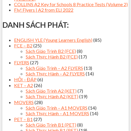
COLLINS A2 Key for Schools 8 Practice Tests (Volume 2)
Fly! Flyers | A2 from ELI 2022
DANH SÁCH PHÁT:
ENGLISH YLE (Young Learners English)
(85)
FCE – B2
(25)
Sách Giáo Trình B2 (FCE)
(8)
Sách Thực Hành B2 (FCE)
(17)
FLYERS
(27)
Sách Giáo Trình – A2 FLYERS
(13)
Sách Thực Hành – A2 FLYERS
(14)
HỎI – ĐÁP
(6)
KET – A2
(26)
Sách Giáo Trình A2 (KET)
(7)
Sách Thực Hành A2 (KET)
(19)
MOVERS
(28)
Sách Giáo Trình – A1 MOVERS
(14)
Sách Thực Hành – A1 MOVERS
(14)
PET – B1
(27)
Sách Giáo Trình B1 (PET)
(8)
Sách Thực Hành B1 (PET)
(19)