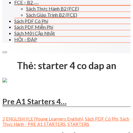
FCE – B2
Sách Thực Hành B2 (FCE)
Sách Giáo Trình B2 (FCE)
Sách PDF Có Phí
Sách PDF Miễn Phí
Sách Mới Cập Nhật
HỎI – ĐÁP
Thẻ:
starter 4 co dap an
Pre A1 Starters 4…
2
ENGLISH YLE (Young Learners English)
,
Sách PDF Có Phí
,
Sách
Thực Hành - PRE A1 STARTERS
,
STARTERS