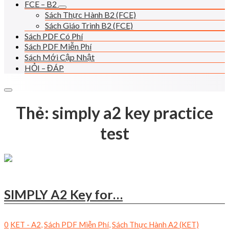
FCE – B2
Sách Thực Hành B2 (FCE)
Sách Giáo Trình B2 (FCE)
Sách PDF Có Phí
Sách PDF Miễn Phí
Sách Mới Cập Nhật
HỎI – ĐÁP
Thẻ:
simply a2 key practice
test
SIMPLY A2 Key for…
0
KET - A2
,
Sách PDF Miễn Phí
,
Sách Thực Hành A2 (KET)