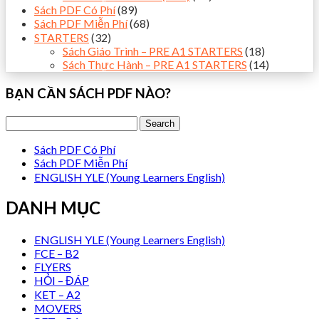
Sách PDF Có Phí
(89)
Sách PDF Miễn Phí
(68)
STARTERS
(32)
Sách Giáo Trình – PRE A1 STARTERS
(18)
Sách Thực Hành – PRE A1 STARTERS
(14)
BẠN CẦN SÁCH PDF NÀO?
Sách PDF Có Phí
Sách PDF Miễn Phí
ENGLISH YLE (Young Learners English)
DANH MỤC
ENGLISH YLE (Young Learners English)
FCE – B2
FLYERS
HỎI – ĐÁP
KET – A2
MOVERS