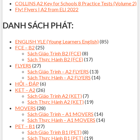
COLLINS A2 Key for Schools 8 Practice Tests (Volume 2)
Fly! Flyers | A2 from ELI 2022
DANH SÁCH PHÁT:
ENGLISH YLE (Young Learners English)
(85)
FCE – B2
(25)
Sách Giáo Trình B2 (FCE)
(8)
Sách Thực Hành B2 (FCE)
(17)
FLYERS
(27)
Sách Giáo Trình – A2 FLYERS
(13)
Sách Thực Hành – A2 FLYERS
(14)
HỎI – ĐÁP
(6)
KET – A2
(26)
Sách Giáo Trình A2 (KET)
(7)
Sách Thực Hành A2 (KET)
(19)
MOVERS
(28)
Sách Giáo Trình – A1 MOVERS
(14)
Sách Thực Hành – A1 MOVERS
(14)
PET – B1
(27)
Sách Giáo Trình B1 (PET)
(8)
Sách Thực Hành B1 (PET)
(19)