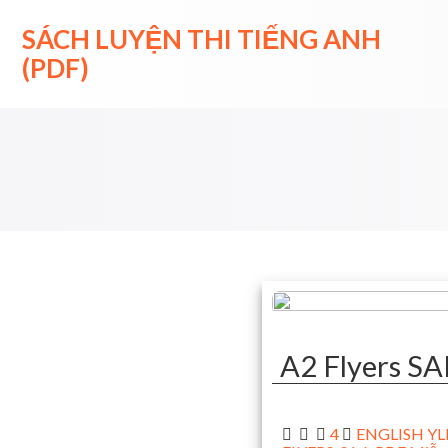
Skip
to
SÁCH LUYỆN THI TIẾNG ANH
content
(PDF)
A2 Flyers 
4
ENGLISH YLE 