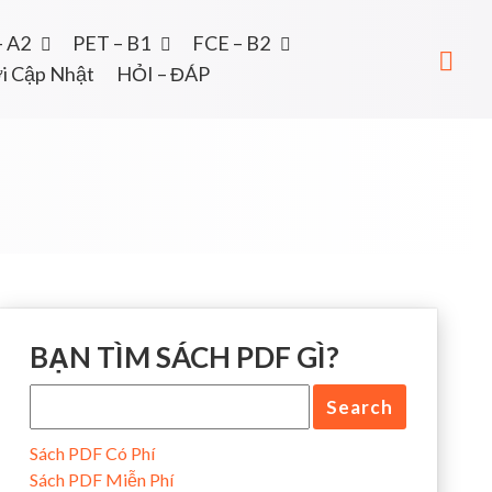
– A2
PET – B1
FCE – B2
i Cập Nhật
HỎI – ĐÁP
BẠN TÌM SÁCH PDF GÌ?
Sách PDF Có Phí
Sách PDF Miễn Phí