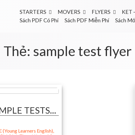
STARTERS
MOVERS
FLYERS
KET 
Sách PDF Có Phí
Sách PDF Miễn Phí
Sách Mớ
Thẻ:
sample test flyer
SAMPLE TESTS…
(Young Learners English)
,