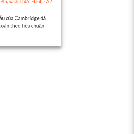
Phí
,
Sách Thực Hành - A2
 mẫu của Cambridge đã
 toàn theo tiêu chuẩn