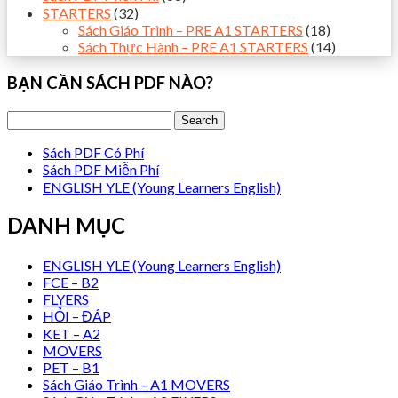
STARTERS
(32)
Sách Giáo Trình – PRE A1 STARTERS
(18)
Sách Thực Hành – PRE A1 STARTERS
(14)
BẠN CẦN SÁCH PDF NÀO?
Sách PDF Có Phí
Sách PDF Miễn Phí
ENGLISH YLE (Young Learners English)
DANH MỤC
ENGLISH YLE (Young Learners English)
FCE – B2
FLYERS
HỎI – ĐÁP
KET – A2
MOVERS
PET – B1
Sách Giáo Trình – A1 MOVERS