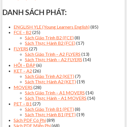
DANH SÁCH PHÁT:
ENGLISH YLE (Young Learners English)
(85)
FCE – B2
(25)
Sách Giáo Trình B2 (FCE)
(8)
Sách Thực Hành B2 (FCE)
(17)
FLYERS
(27)
Sách Giáo Trình – A2 FLYERS
(13)
Sách Thực Hành – A2 FLYERS
(14)
HỎI – ĐÁP
(6)
KET – A2
(26)
Sách Giáo Trình A2 (KET)
(7)
Sách Thực Hành A2 (KET)
(19)
MOVERS
(28)
Sách Giáo Trình – A1 MOVERS
(14)
Sách Thực Hành – A1 MOVERS
(14)
PET – B1
(27)
Sách Giáo Trình B1 (PET)
(8)
Sách Thực Hành B1 (PET)
(19)
Sách PDF Có Phí
(89)
Sách PDF Miễn Phí
(68)