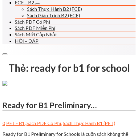
FCE – B2
Sách Thực Hành B2 (FCE)
Sách Giáo Trình B2 (FCE)
Sách PDF Có Phí
Sách PDF Miễn Phí
Sách Mới Cập Nhật
HỎI – ĐÁP
Thẻ:
ready for b1 for school
Ready for B1 Preliminary…
0
PET - B1
,
Sách PDF Có Phí
,
Sách Thực Hành B1 (PET)
Ready for B1 Preliminary for Schools là cuốn sách không thể