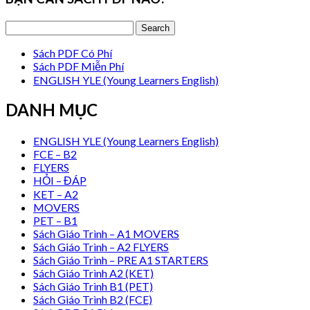
Sách PDF Có Phí
Sách PDF Miễn Phí
ENGLISH YLE (Young Learners English)
DANH MỤC
ENGLISH YLE (Young Learners English)
FCE – B2
FLYERS
HỎI – ĐÁP
KET – A2
MOVERS
PET – B1
Sách Giáo Trình – A1 MOVERS
Sách Giáo Trình – A2 FLYERS
Sách Giáo Trình – PRE A1 STARTERS
Sách Giáo Trình A2 (KET)
Sách Giáo Trình B1 (PET)
Sách Giáo Trình B2 (FCE)