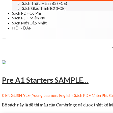
Sách Thực Hành B2 (FCE)
Sách Giáo Trình B2 (FCE)
Sách PDF Có Phí
Sách PDF Miễn Phí
Sách Mới Cập Nhật
HỎI – ĐÁP
Pre A1 Starters SAMPLE…
0
ENGLISH YLE (Young Learners English)
,
Sách PDF Miễn Phí
,
Sá
Bộ sách này là đề thi mẫu của Cambridge đã được thiết kế l