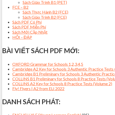
Sách Giáo Trình B1 (PET)
FCE – B2
Sách Thực Hành B2 (FCE)
Sách Giáo Trình B2 (FCE)
Sách PDF Có Phí
Sách PDF Miễn Phí
Sách Mới Cập Nhật
HỎI – ĐÁP
BÀI VIẾT SÁCH PDF MỚI:
OXFORD Grammar for Schools 1,2,3,4,5
Cambridge A2 Key for Schools 3 Authentic Practice Tes
Cambridge B1 Preliminary for Schools 3 Authentic Pract
COLLINS B1 Preliminary for Schools 8 Practice Tests (Vol
COLLINS A2 Key for Schools 8 Practice Tests (Volume 2)
Fly! Flyers | A2 from ELI 2022
DANH SÁCH PHÁT:
ENGLISH YLE (Young Learners English)
(85)