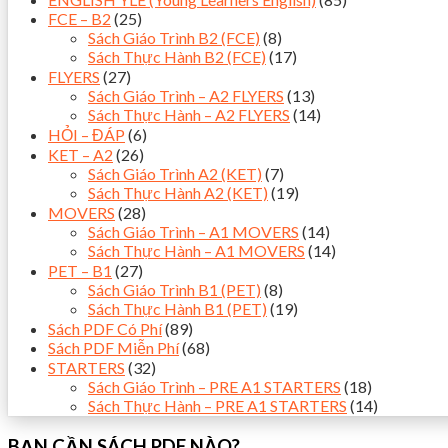
FCE – B2
(25)
Sách Giáo Trình B2 (FCE)
(8)
Sách Thực Hành B2 (FCE)
(17)
FLYERS
(27)
Sách Giáo Trình – A2 FLYERS
(13)
Sách Thực Hành – A2 FLYERS
(14)
HỎI – ĐÁP
(6)
KET – A2
(26)
Sách Giáo Trình A2 (KET)
(7)
Sách Thực Hành A2 (KET)
(19)
MOVERS
(28)
Sách Giáo Trình – A1 MOVERS
(14)
Sách Thực Hành – A1 MOVERS
(14)
PET – B1
(27)
Sách Giáo Trình B1 (PET)
(8)
Sách Thực Hành B1 (PET)
(19)
Sách PDF Có Phí
(89)
Sách PDF Miễn Phí
(68)
STARTERS
(32)
Sách Giáo Trình – PRE A1 STARTERS
(18)
Sách Thực Hành – PRE A1 STARTERS
(14)
BẠN CẦN SÁCH PDF NÀO?