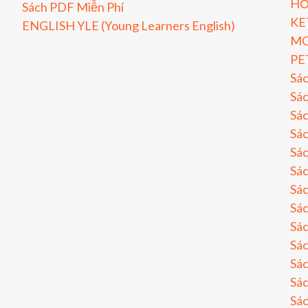
HỎ
Sách PDF Miễn Phí
KE
ENGLISH YLE (Young Learners English)
MO
PE
Sá
Sác
Sác
Sác
Sác
Sác
Sác
Sá
Sá
Sá
Sá
Sá
Sá