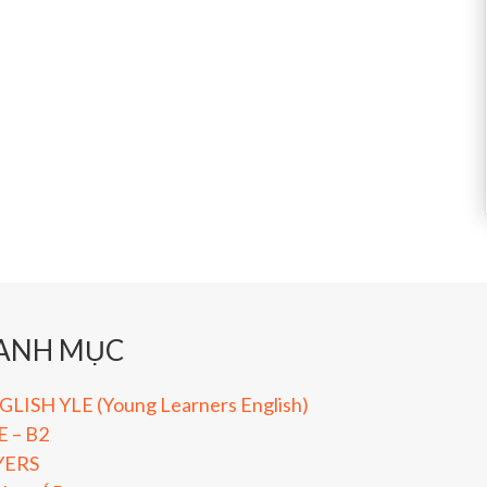
ANH MỤC
LISH YLE (Young Learners English)
E – B2
YERS