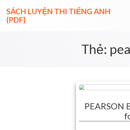
Skip
to
SÁCH LUYỆN THI TIẾNG ANH
content
(PDF)
Thẻ:
pea
PEARSON B1
f