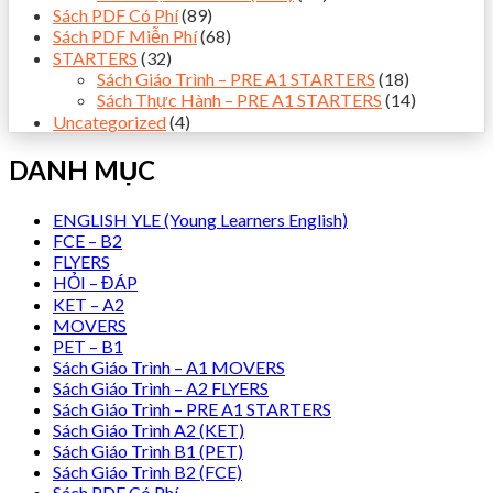
Sách PDF Có Phí
(89)
Sách PDF Miễn Phí
(68)
STARTERS
(32)
Sách Giáo Trình – PRE A1 STARTERS
(18)
Sách Thực Hành – PRE A1 STARTERS
(14)
Uncategorized
(4)
DANH MỤC
ENGLISH YLE (Young Learners English)
FCE – B2
FLYERS
HỎI – ĐÁP
KET – A2
MOVERS
PET – B1
Sách Giáo Trình – A1 MOVERS
Sách Giáo Trình – A2 FLYERS
Sách Giáo Trình – PRE A1 STARTERS
Sách Giáo Trình A2 (KET)
Sách Giáo Trình B1 (PET)
Sách Giáo Trình B2 (FCE)
Sách PDF Có Phí