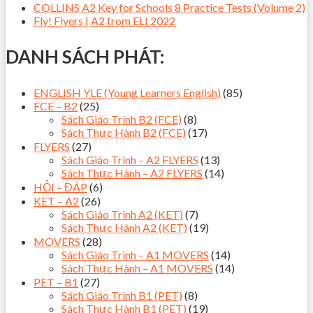
COLLINS A2 Key for Schools 8 Practice Tests (Volume 2)
Fly! Flyers | A2 from ELI 2022
DANH SÁCH PHÁT:
ENGLISH YLE (Young Learners English)
(85)
FCE – B2
(25)
Sách Giáo Trình B2 (FCE)
(8)
Sách Thực Hành B2 (FCE)
(17)
FLYERS
(27)
Sách Giáo Trình – A2 FLYERS
(13)
Sách Thực Hành – A2 FLYERS
(14)
HỎI – ĐÁP
(6)
KET – A2
(26)
Sách Giáo Trình A2 (KET)
(7)
Sách Thực Hành A2 (KET)
(19)
MOVERS
(28)
Sách Giáo Trình – A1 MOVERS
(14)
Sách Thực Hành – A1 MOVERS
(14)
PET – B1
(27)
Sách Giáo Trình B1 (PET)
(8)
Sách Thực Hành B1 (PET)
(19)