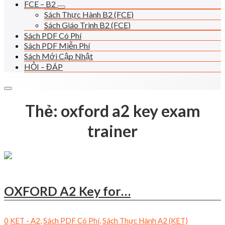
FCE – B2
Sách Thực Hành B2 (FCE)
Sách Giáo Trình B2 (FCE)
Sách PDF Có Phí
Sách PDF Miễn Phí
Sách Mới Cập Nhật
HỎI – ĐÁP
Thẻ:
oxford a2 key exam
trainer
OXFORD A2 Key for…
0
KET - A2
,
Sách PDF Có Phí
,
Sách Thực Hành A2 (KET)