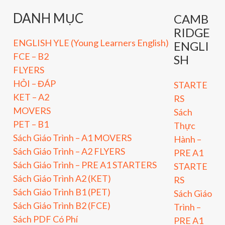
DANH MỤC
CAMB
RIDGE
ENGLISH YLE (Young Learners English)
ENGLI
FCE – B2
SH
FLYERS
HỎI – ĐÁP
STARTE
KET – A2
RS
MOVERS
Sách
PET – B1
Thực
Sách Giáo Trình – A1 MOVERS
Hành –
Sách Giáo Trình – A2 FLYERS
PRE A1
Sách Giáo Trình – PRE A1 STARTERS
STARTE
Sách Giáo Trình A2 (KET)
RS
Sách Giáo Trình B1 (PET)
Sách Giáo
Sách Giáo Trình B2 (FCE)
Trình –
Sách PDF Có Phí
PRE A1