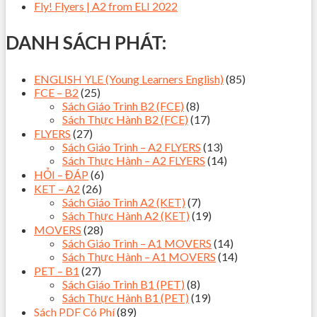
Fly! Flyers | A2 from ELI 2022
DANH SÁCH PHÁT:
ENGLISH YLE (Young Learners English)
(85)
FCE – B2
(25)
Sách Giáo Trình B2 (FCE)
(8)
Sách Thực Hành B2 (FCE)
(17)
FLYERS
(27)
Sách Giáo Trình – A2 FLYERS
(13)
Sách Thực Hành – A2 FLYERS
(14)
HỎI – ĐÁP
(6)
KET – A2
(26)
Sách Giáo Trình A2 (KET)
(7)
Sách Thực Hành A2 (KET)
(19)
MOVERS
(28)
Sách Giáo Trình – A1 MOVERS
(14)
Sách Thực Hành – A1 MOVERS
(14)
PET – B1
(27)
Sách Giáo Trình B1 (PET)
(8)
Sách Thực Hành B1 (PET)
(19)
Sách PDF Có Phí
(89)