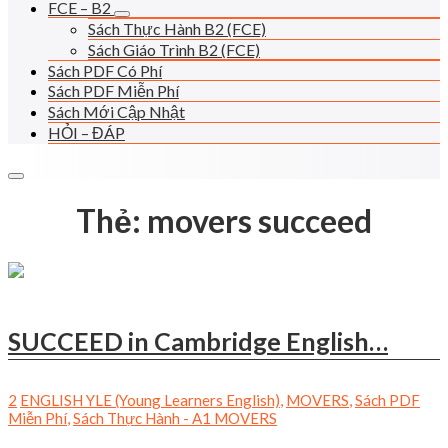
FCE – B2
Sách Thực Hành B2 (FCE)
Sách Giáo Trình B2 (FCE)
Sách PDF Có Phí
Sách PDF Miễn Phí
Sách Mới Cập Nhật
HỎI – ĐÁP
Thẻ:
movers succeed
SUCCEED in Cambridge English…
2
ENGLISH YLE (Young Learners English)
,
MOVERS
,
Sách PDF
Miễn Phí
,
Sách Thực Hành - A1 MOVERS