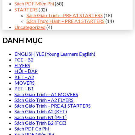
Sách PDF Miễn Phí
(68)
STARTERS
(32)
Sách Giáo Trình – PRE A1 STARTERS
(18)
Sách Thực Hành – PRE A1 STARTERS
(14)
Uncategorized
(4)
DANH MỤC
ENGLISH YLE (Young Learners English)
FCE – B2
FLYERS
HỎI – ĐÁP
KET – A2
MOVERS
PET – B1
Sách Giáo Trình – A1 MOVERS
Sách Giáo Trình – A2 FLYERS
Sách Giáo Trình – PRE A1 STARTERS
Sách Giáo Trình A2 (KET)
Sách Giáo Trình B1 (PET)
Sách Giáo Trình B2 (FCE)
Sách PDF Có Phí
Sách PDF Miễn Phí